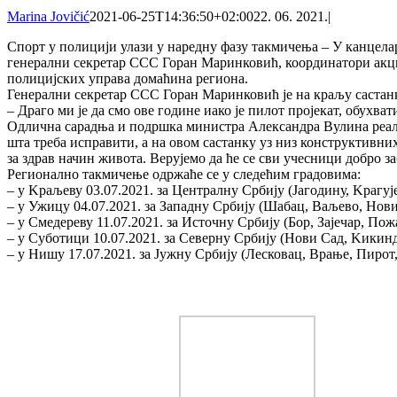
Marina Jovičić
2021-06-25T14:36:50+02:00
22. 06. 2021.
|
Спорт у полицији улази у наредну фазу такмичења – У канцелар
генерални секретар ССС Горан Маринковић, координатори ак
полицијских управа домаћина региона.
Генерални секретар ССС Горан Маринковић је на краљу састан
– Драго ми је да смо ове године иако је пилот пројекат, обухв
Одлична сарадња и подршка министра Александра Вулина реализо
шта треба исправити, а на овом састанку уз низ конструктивн
за здрав начин живота. Верујемо да ће се сви учесници добро з
Регионално такмичење одржаће се у следећим градовима:
– у Kраљеву 03.07.2021. за Централну Србију (Јагодину, Kрагу
– у Ужицу 04.07.2021. за Западну Србију (Шабац, Ваљево, Нов
– у Смедереву 11.07.2021. за Источну Србију (Бор, Зајечар, По
– у Суботици 10.07.2021. за Северну Србију (Нови Сад, Kики
– у Нишу 17.07.2021. за Јужну Србију (Лесковац, Врање, Пиро