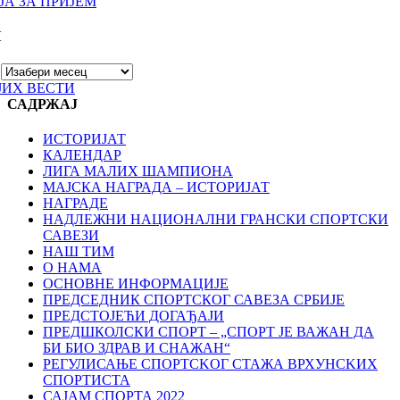
А ЗА ПРИЈЕМ
И
ЈИХ ВЕСТИ
САДРЖАЈ
ИСТОРИЈАТ
КАЛЕНДАР
ЛИГА МАЛИХ ШАМПИОНА
МАЈСКА НАГРАДА – ИСТОРИЈАТ
НАГРАДЕ
НАДЛЕЖНИ НАЦИОНАЛНИ ГРАНСКИ СПОРТСКИ
САВЕЗИ
НАШ ТИМ
О НАМА
ОСНОВНЕ ИНФОРМАЦИЈЕ
ПРЕДСЕДНИК СПОРТСКОГ САВЕЗА СРБИЈЕ
ПРЕДСТОЈЕЋИ ДОГАЂАЈИ
ПРЕДШКОЛСКИ СПОРТ – „СПОРТ ЈЕ ВАЖАН ДА
БИ БИО ЗДРАВ И СНАЖАН“
РЕГУЛИСАЊЕ СПОРТСKОГ СТАЖА ВРХУНСKИХ
СПОРТИСТА
САЈАМ СПОРТА 2022