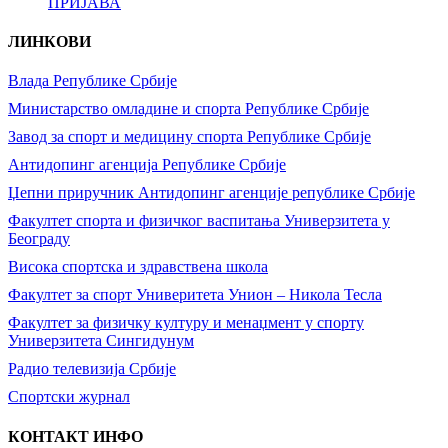
ПРИЈАВА
ЛИНКОВИ
Влада Републике Србије
Министарство омладине и спорта Републике Србије
Завод за спорт и медицину спорта Републике Србије
Антидопинг агенција Републике Србије
Џепни приручник Антидопинг агенције републике Србије
Факултет спорта и физичког васпитања Универзитета у
Београду
Висока спортска и здравствена школа
Факултет за спорт Универитета Унион – Никола Тесла
Факултет за физичку културу и менаџмент у спорту
Универзитета Сингидунум
Радио телевизија Србије
Спортски журнал
КОНТАКТ ИНФО