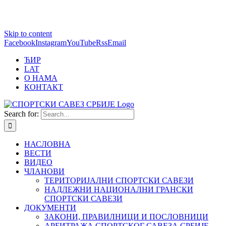
1 win online
Skip to content
https://pin-up-bets.kz/
https://rupinup.com/
https://pinup-oyun.com/
mostbet
Facebook
Instagram
YouTube
Rss
Email
ЋИР
LAT
О НАМА
КОНТАКТ
Search for:
НАСЛОВНА
ВЕСТИ
ВИДЕО
ЧЛАНОВИ
ТЕРИТОРИЈАЛНИ СПОРТСКИ САВЕЗИ
НАДЛЕЖНИ НАЦИОНАЛНИ ГРАНСКИ
СПОРТСКИ САВЕЗИ
ДОКУМЕНТИ
ЗАКОНИ, ПРАВИЛНИЦИ И ПОСЛОВНИЦИ
АРБИТРАЖА СПОРТСКОГ САВЕЗА СРБИЈЕ