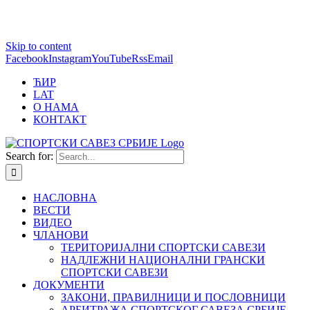
1 win online
Skip to content
https://pin-up-bets.kz/
https://rupinup.com/
https://pinup-oyun.com/
mostbet
Facebook
Instagram
YouTube
Rss
Email
ЋИР
LAT
О НАМА
КОНТАКТ
Search for:
НАСЛОВНА
ВЕСТИ
ВИДЕО
ЧЛАНОВИ
ТЕРИТОРИЈАЛНИ СПОРТСКИ САВЕЗИ
НАДЛЕЖНИ НАЦИОНАЛНИ ГРАНСКИ
СПОРТСКИ САВЕЗИ
ДОКУМЕНТИ
ЗАКОНИ, ПРАВИЛНИЦИ И ПОСЛОВНИЦИ
АРБИТРАЖА СПОРТСКОГ САВЕЗА СРБИЈЕ