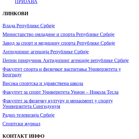
ПРИЈАВА
ЛИНКОВИ
Влада Републике Србије
Министарство омладине и спорта Републике Србије
Завод за спорт и медицину спорта Републике Србије
Антидопинг агенција Републике Србије
Џепни приручник Антидопинг агенције републике Србије
Факултет спорта и физичког васпитања Универзитета у
Београду
Висока спортска и здравствена школа
Факултет за спорт Универитета Унион – Никола Тесла
Факултет за физичку културу и менаџмент у спорту
Универзитета Сингидунум
Радио телевизија Србије
Спортски журнал
КОНТАКТ ИНФО