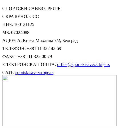
СПОРТСКИ САВЕЗ СРБИЈЕ
СКРАЋЕНО: ССС
ПИБ: 100121125
МБ: 07024088
АДРЕСА: Кнеза Михаила 7/2, Београд
ТЕЛЕФОН: +381 11 322 42 69
ФАКС: +381 11 322 00 79
ЕЛЕКТРОНСКА ПОШТА:
office@sportskisavezsrbije.rs
САЈТ:
sportskisavezsrbije.rs