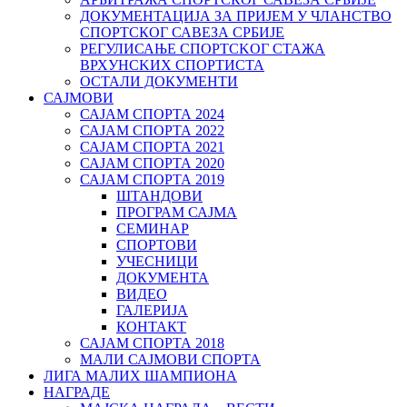
ДОКУМЕНТАЦИЈА ЗА ПРИЈЕМ У ЧЛАНСТВО
СПОРТСКОГ САВЕЗА СРБИЈЕ
РЕГУЛИСАЊЕ СПОРТСKОГ СТАЖА
ВРХУНСKИХ СПОРТИСТА
ОСТАЛИ ДОКУМЕНТИ
САЈМОВИ
САЈАМ СПОРТА 2024
САЈАМ СПОРТА 2022
САЈАМ СПОРТА 2021
САЈАМ СПОРТА 2020
САЈАМ СПОРТА 2019
ШТАНДОВИ
ПРОГРАМ САЈМА
СЕМИНАР
СПОРТОВИ
УЧЕСНИЦИ
ДОКУМЕНТА
ВИДЕО
ГАЛЕРИЈА
КОНТАКТ
САЈАМ СПОРТА 2018
МАЛИ САЈМОВИ СПОРТА
ЛИГА МАЛИХ ШАМПИОНА
НАГРАДЕ