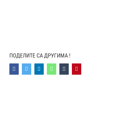
ПОДЕЛИТЕ СА ДРУГИМА !
Facebook
Twitter
LinkedIn
WhatsApp
Tumblr
Pinterest