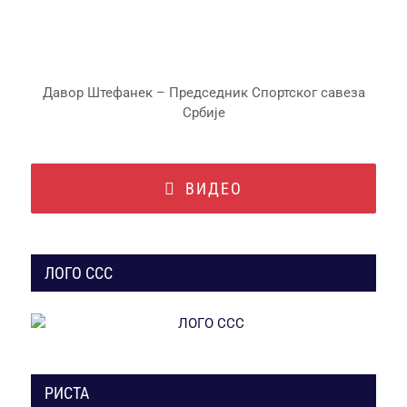
Давор Штефанек – Председник Спортског савеза
Србије
ВИДЕО
ЛОГО ССС
РИСТА