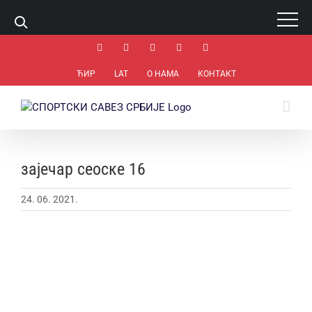
1 win online
https://pin-up-bets.kz/
https://rupinup.com/
https://pinup-oyun.com/
mostbet
Skip
Facebook
Instagram
YouTube
Rss
Email
to
content
ЋИР
LAT
О НАМА
КОНТАКТ
зајечар сеоске 16
24. 06. 2021.