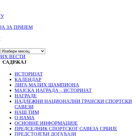
ТУ
А ЗА ПРИЈЕМ
И
ЈИХ ВЕСТИ
САДРЖАЈ
ИСТОРИЈАТ
КАЛЕНДАР
ЛИГА МАЛИХ ШАМПИОНА
МАЈСКА НАГРАДА – ИСТОРИЈАТ
НАГРАДЕ
НАДЛЕЖНИ НАЦИОНАЛНИ ГРАНСКИ СПОРТСКИ
САВЕЗИ
НАШ ТИМ
О НАМА
ОСНОВНЕ ИНФОРМАЦИЈЕ
ПРЕДСЕДНИК СПОРТСКОГ САВЕЗА СРБИЈЕ
ПРЕДСТОЈЕЋИ ДОГАЂАЈИ