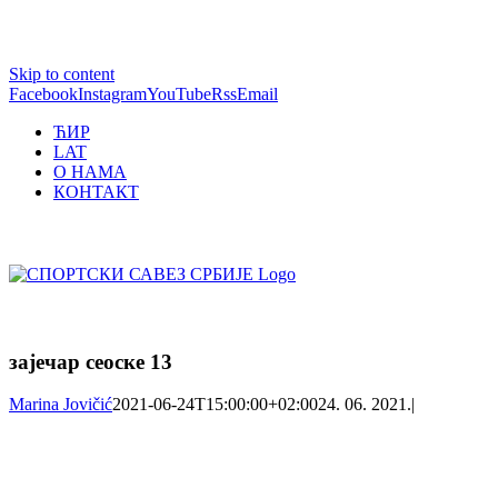
1 win online
Skip to content
https://pin-up-bets.kz/
https://rupinup.com/
https://pinup-oyun.com/
mostbet
Facebook
Instagram
YouTube
Rss
Email
ЋИР
LAT
О НАМА
КОНТАКТ
зајечар сеоске 13
Marina Jovičić
2021-06-24T15:00:00+02:00
24. 06. 2021.
|