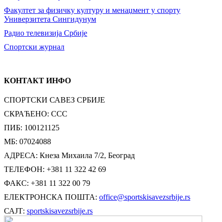
Факултет за физичку културу и менаџмент у спорту
Универзитета Сингидунум
Радио телевизија Србије
Спортски журнал
КОНТАКТ ИНФО
СПОРТСКИ САВЕЗ СРБИЈЕ
СКРАЋЕНО: ССС
ПИБ: 100121125
МБ: 07024088
АДРЕСА: Кнеза Михаила 7/2, Београд
ТЕЛЕФОН: +381 11 322 42 69
ФАКС: +381 11 322 00 79
ЕЛЕКТРОНСКА ПОШТА:
office@sportskisavezsrbije.rs
САЈТ:
sportskisavezsrbije.rs