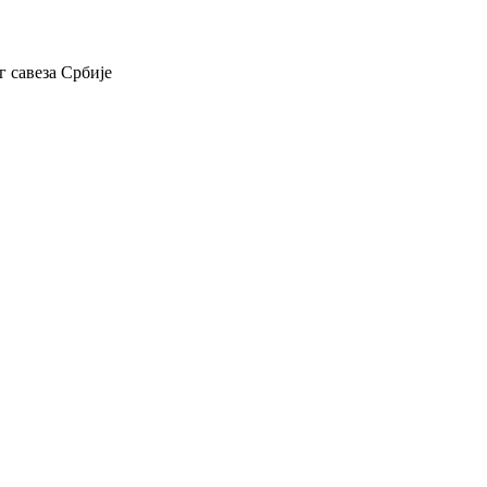
 савеза Србије