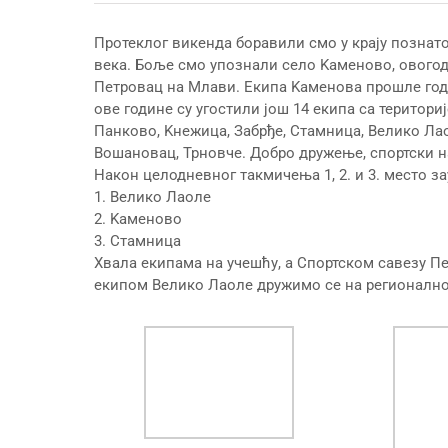
Протеклог викенда боравили смо у крају познатом
века. Боље смо упознали село Kаменово, ового
Петровац на Млави. Екипа Kаменова прошле годи
ове године су угостили још 14 екипа са територ
Панково, Kнежица, Забрђе, Стамница, Велико Ла
Вошановац, Трновче. Добро дружење, спортски н
Након целодневног такмичења 1, 2. и 3. место за
1. Велико Лаоле
2. Kаменово
3. Стамница
Хвала екипама на учешћу, а Спортском савезу Пе
екипом Велико Лаоле дружимо се на регионалн