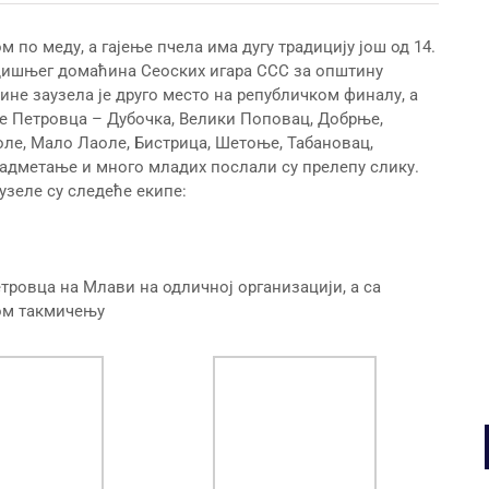
 по меду, а гајење пчела има дугу традицију још од 14.
дишњег домаћина Сеоских игара ССС за општину
не заузела је друго место на републичком финалу, а
ије Петровца – Дубочка, Велики Поповац, Добрње,
оле, Мало Лаоле, Бистрица, Шетоње, Табановац,
адметање и много младих послали су прелепу слику.
узеле су следеће екипе:
тровца на Млави на одличној организацији, а са
ом такмичењу