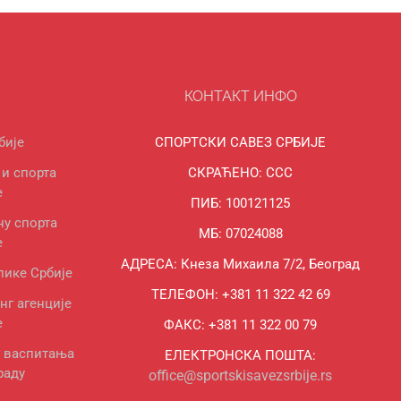
КОНТАКТ ИНФО
бије
СПОРТСКИ САВЕЗ СРБИЈЕ
и спорта
СКРАЋЕНО: ССС
е
ПИБ: 100121125
ну спорта
МБ: 07024088
е
АДРЕСА: Кнеза Михаила 7/2, Београд
лике Србије
ТЕЛЕФОН: +381 11 322 42 69
нг агенције
е
ФАКС: +381 11 322 00 79
г васпитања
ЕЛЕКТРОНСКА ПОШТА:
раду
office@sportskisavezsrbije.rs