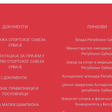
ДОКУМЕНТИ
ЛИНКОВИ
АЖА СПОРТСКОГ САВЕЗА
Влада Републике Ср
СРБИЈЕ
Министарство омладине 
Републике Србиј
ЕНТАЦИЈА ЗА ПРИЈЕМ У
ТВО СПОРТСКОГ САВЕЗА
Завод за спорт и медици
СРБИЈЕ
Републике Србиј
Антидопинг агенција Репуб
ДОКУМЕНТИ
Џепни приручник Антидопи
ОНИ, ПРАВИЛНИЦИ И
републике Србиј
ПОСЛОВНИЦИ
Факултет спорта и физичко
Универзитета у Беог
А МАЛИХ ШАМПИОНА