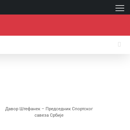
Давор Штефанек – Председник Спортског
савеза Србије