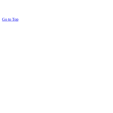
Go to Top