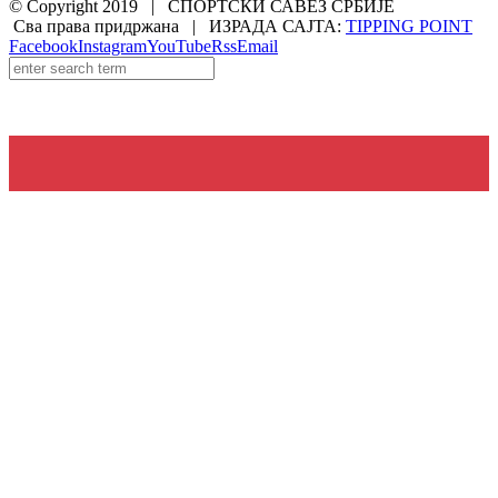
© Copyright 2019 | СПОРТСКИ САВЕЗ СРБИЈЕ
Сва права придржана | ИЗРАДА САЈТА:
TIPPING POINT
Facebook
Instagram
YouTube
Rss
Email