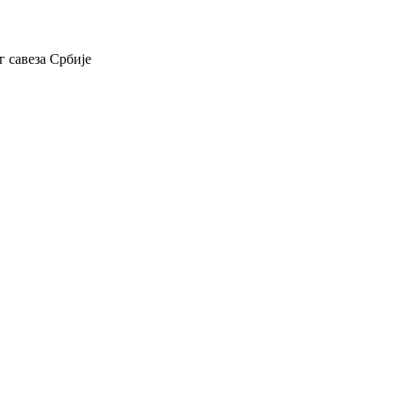
 савеза Србије