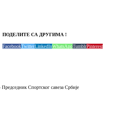
ПОДЕЛИТЕ СА ДРУГИМА !
Facebook
Twitter
LinkedIn
WhatsApp
Tumblr
Pinterest
 Председник Спортског савеза Србије