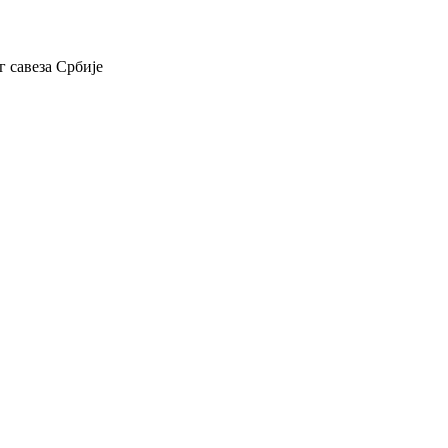
 савеза Србије