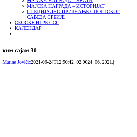
МАЈСКА НАГРАДА – ВЕСТИ
МАЈСКА НАГРАДА – ИСТОРИЈАТ
СПЕЦИЈАЛНО ПРИЗНАЊЕ СПОРТСКОГ
САВЕЗА СРБИЈЕ
СЕОСКЕ ИГРЕ ССС
КАЛЕНДАР
ким сајам 30
Marina Jovičić
2021-06-24T12:50:42+02:00
24. 06. 2021.
|