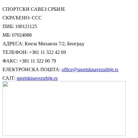
СПОРТСКИ САВЕЗ СРБИЈЕ
СКРАЋЕНО: ССС
ПИБ: 100121125
МБ: 07024088
АДРЕСА: Кнеза Михаила 7/2, Београд
ТЕЛЕФОН: +381 11 322 42 69
ФАКС: +381 11 322 00 79
ЕЛЕКТРОНСКА ПОШТА:
office@sportskisavezsrbije.rs
САЈТ:
sportskisavezsrbije.rs