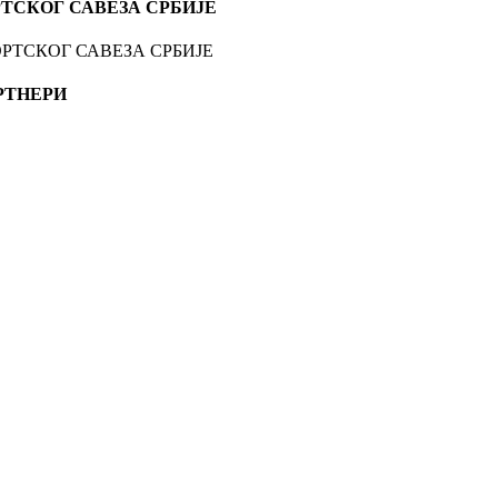
ТСКОГ САВЕЗА СРБИЈЕ
РТНЕРИ