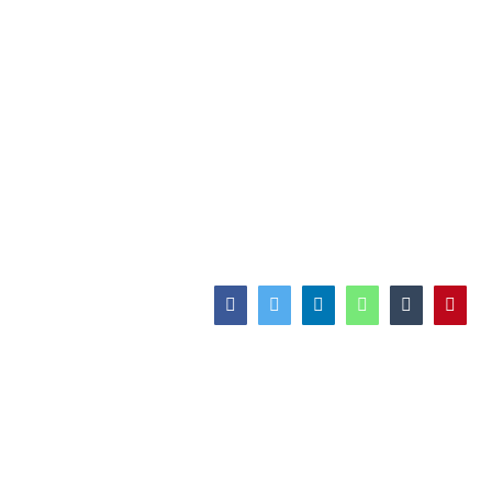
Facebook
Twitter
LinkedIn
WhatsApp
Tumblr
Pinte