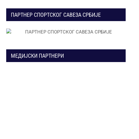
ПАРТНЕР СПОРТСКОГ САВЕЗА СРБИЈЕ
МЕДИЈСКИ ПАРТНЕРИ