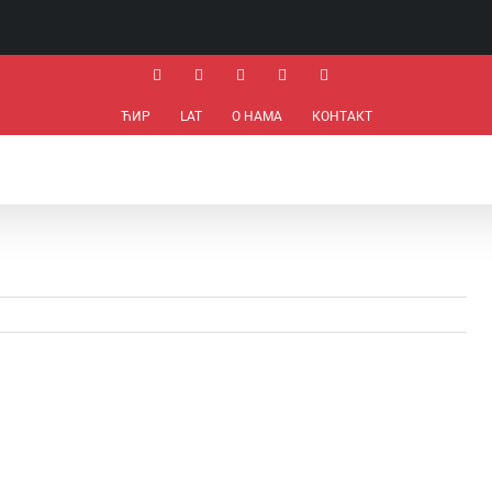
Facebook
Instagram
YouTube
Rss
Email
ЋИР
LAT
О НАМА
КОНТАКТ