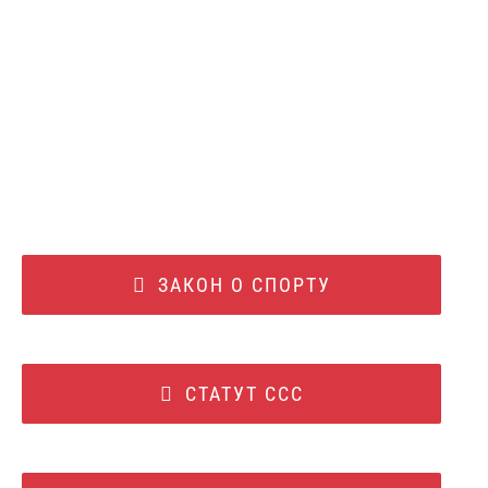
ЗАКОН О СПОРТУ
СТАТУТ ССС