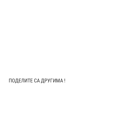
ПОДЕЛИТЕ СА ДРУГИМА !