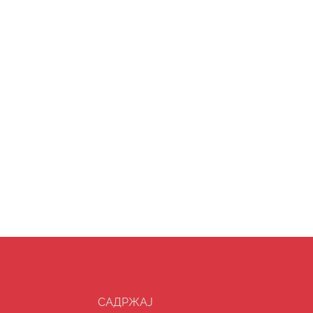
САДРЖАЈ