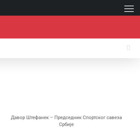
Давор Штефанек – Председник Спортског савеза
Србије