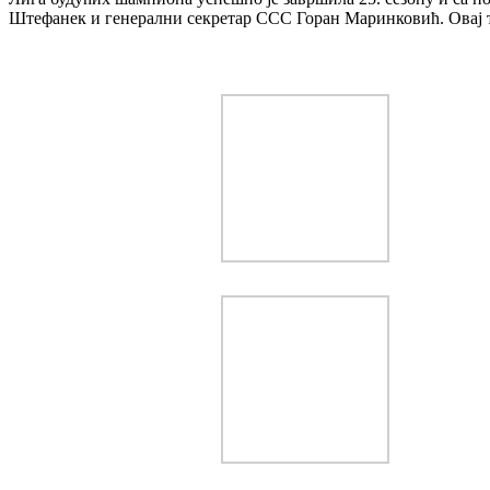
Штефанек и генерални секретар ССС Горан Маринковић. Овај ту