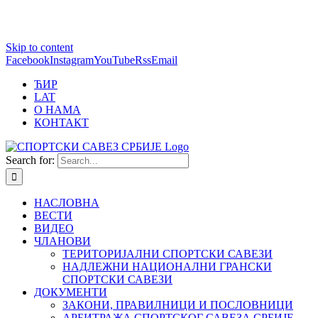
1 win online
Skip to content
https://pin-up-bets.kz/
https://rupinup.com/
https://pinup-oyun.com/
mostbet
Facebook
Instagram
YouTube
Rss
Email
ЋИР
LAT
О НАМА
КОНТАКТ
Search for:
НАСЛОВНА
ВЕСТИ
ВИДЕО
ЧЛАНОВИ
ТЕРИТОРИЈАЛНИ СПОРТСКИ САВЕЗИ
НАДЛЕЖНИ НАЦИОНАЛНИ ГРАНСКИ
СПОРТСКИ САВЕЗИ
ДОКУМЕНТИ
ЗАКОНИ, ПРАВИЛНИЦИ И ПОСЛОВНИЦИ
АРБИТРАЖА СПОРТСКОГ САВЕЗА СРБИЈЕ