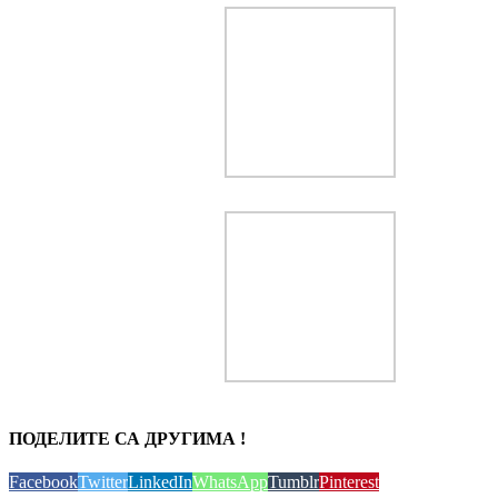
ПОДЕЛИТЕ СА ДРУГИМА !
Facebook
Twitter
LinkedIn
WhatsApp
Tumblr
Pinterest