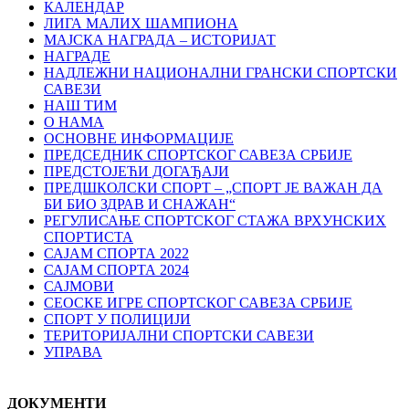
КАЛЕНДАР
ЛИГА МАЛИХ ШАМПИОНА
МАЈСКА НАГРАДА – ИСТОРИЈАТ
НАГРАДЕ
НАДЛЕЖНИ НАЦИОНАЛНИ ГРАНСКИ СПОРТСКИ
САВЕЗИ
НАШ ТИМ
О НАМА
ОСНОВНЕ ИНФОРМАЦИЈЕ
ПРЕДСЕДНИК СПОРТСКОГ САВЕЗА СРБИЈЕ
ПРЕДСТОЈЕЋИ ДОГАЂАЈИ
ПРЕДШКОЛСКИ СПОРТ – „СПОРТ ЈЕ ВАЖАН ДА
БИ БИО ЗДРАВ И СНАЖАН“
РЕГУЛИСАЊЕ СПОРТСKОГ СТАЖА ВРХУНСKИХ
СПОРТИСТА
САЈАМ СПОРТА 2022
САЈАМ СПОРТА 2024
САЈМОВИ
СЕОСКЕ ИГРЕ СПОРТСКОГ САВЕЗА СРБИЈЕ
СПОРТ У ПОЛИЦИЈИ
ТЕРИТОРИЈАЛНИ СПОРТСКИ САВЕЗИ
УПРАВА
ДОКУМЕНТИ