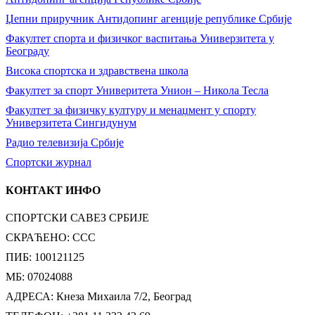
Џепни приручник Антидопинг агенције републике Србије
Факултет спорта и физичког васпитања Универзитета у
Београду
Висока спортска и здравствена школа
Факултет за спорт Универитета Унион – Никола Тесла
Факултет за физичку културу и менаџмент у спорту
Универзитета Сингидунум
Радио телевизија Србије
Спортски журнал
КОНТАКТ ИНФО
СПОРТСКИ САВЕЗ СРБИЈЕ
СКРАЋЕНО: ССС
ПИБ: 100121125
МБ: 07024088
АДРЕСА: Кнеза Михаила 7/2, Београд