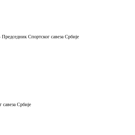
 Председник Спортског савеза Србије
 савеза Србије