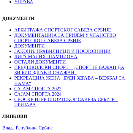
УПРАВА
ДОКУМЕНТИ
АРБИТРАЖА СПОРТСКОГ САВЕЗА СРБИЈЕ
ДОКУМЕНТАЦИЈА ЗА ПРИЈЕМ У ЧЛАНСТВО
СПОРТСКОГ САВЕЗА СРБИЈЕ
ДОКУМЕНТИ
ЗАКОНИ, ПРАВИЛНИЦИ И ПОСЛОВНИЦИ
ЛИГА МАЛИХ ШАМПИОНА
ОСТАЛИ ДОКУМЕНТИ
ПРЕДШКОЛСКИ СПОРТ – „СПОРТ ЈЕ ВАЖАН ДА
БИ БИО ЗДРАВ И СНАЖАН“
РЕКРЕАЦИЈА ЖЕНА „БУДИ ЗДРАВА – ВЕЖБАЈ СА
НАМА“
САЈАМ СПОРТА 2022
САЈАМ СПОРТА 2024
СЕОСКЕ ИГРЕ СПОРТСКОГ САВЕЗА СРБИЈЕ –
ПРИЈАВА
ЛИНКОВИ
Влада Републике Србије