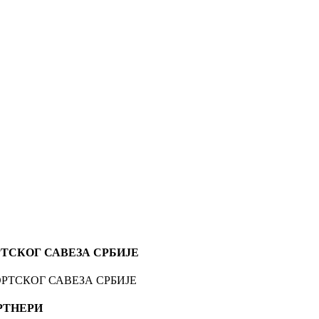
ТСКОГ САВЕЗА СРБИЈЕ
РТНЕРИ