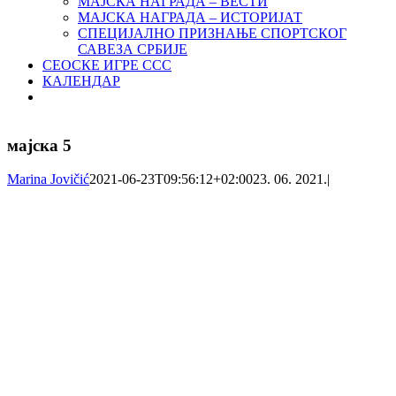
МАЈСКА НАГРАДА – ВЕСТИ
МАЈСКА НАГРАДА – ИСТОРИЈАТ
СПЕЦИЈАЛНО ПРИЗНАЊЕ СПОРТСКОГ
САВЕЗА СРБИЈЕ
СЕОСКЕ ИГРЕ ССС
КАЛЕНДАР
мајска 5
Marina Jovičić
2021-06-23T09:56:12+02:00
23. 06. 2021.
|