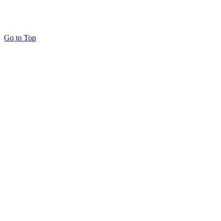
Go to Top