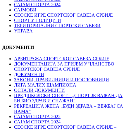
САЈАМ СПОРТА 2024
САЈМОВИ
СЕОСКЕ ИГРЕ СПОРТСКОГ САВЕЗА СРБИЈЕ
СПОРТ У ПОЛИЦИЈИ
ТЕРИТОРИЈАЛНИ СПОРТСКИ САВЕЗИ
УПРАВА
ДОКУМЕНТИ
АРБИТРАЖА СПОРТСКОГ САВЕЗА СРБИЈЕ
ДОКУМЕНТАЦИЈА ЗА ПРИЈЕМ У ЧЛАНСТВО
СПОРТСКОГ САВЕЗА СРБИЈЕ
ДОКУМЕНТИ
ЗАКОНИ, ПРАВИЛНИЦИ И ПОСЛОВНИЦИ
ЛИГА МАЛИХ ШАМПИОНА
ОСТАЛИ ДОКУМЕНТИ
ПРЕДШКОЛСКИ СПОРТ – „СПОРТ ЈЕ ВАЖАН ДА
БИ БИО ЗДРАВ И СНАЖАН“
РЕКРЕАЦИЈА ЖЕНА „БУДИ ЗДРАВА – ВЕЖБАЈ СА
НАМА“
САЈАМ СПОРТА 2022
САЈАМ СПОРТА 2024
СЕОСКЕ ИГРЕ СПОРТСКОГ САВЕЗА СРБИЈЕ –