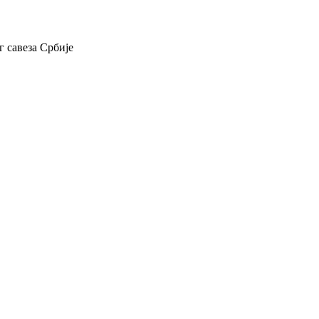
 савеза Србије