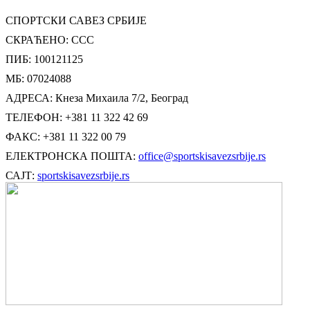
СПОРТСКИ САВЕЗ СРБИЈЕ
СКРАЋЕНО: ССС
ПИБ: 100121125
МБ: 07024088
АДРЕСА: Кнеза Михаила 7/2, Београд
ТЕЛЕФОН: +381 11 322 42 69
ФАКС: +381 11 322 00 79
ЕЛЕКТРОНСКА ПОШТА:
office@sportskisavezsrbije.rs
САЈТ:
sportskisavezsrbije.rs