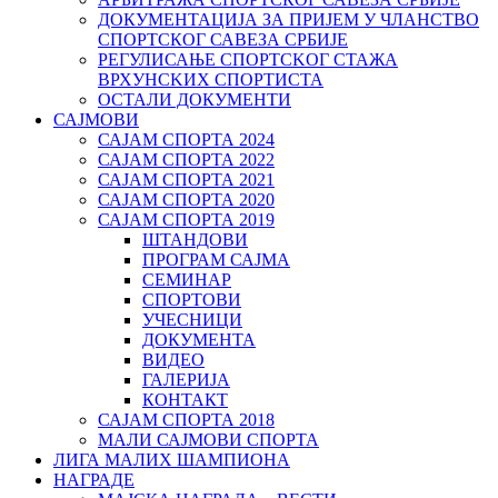
ДОКУМЕНТАЦИЈА ЗА ПРИЈЕМ У ЧЛАНСТВО
СПОРТСКОГ САВЕЗА СРБИЈЕ
РЕГУЛИСАЊЕ СПОРТСKОГ СТАЖА
ВРХУНСKИХ СПОРТИСТА
ОСТАЛИ ДОКУМЕНТИ
САЈМОВИ
САЈАМ СПОРТА 2024
САЈАМ СПОРТА 2022
САЈАМ СПОРТА 2021
САЈАМ СПОРТА 2020
САЈАМ СПОРТА 2019
ШТАНДОВИ
ПРОГРАМ САЈМА
СЕМИНАР
СПОРТОВИ
УЧЕСНИЦИ
ДОКУМЕНТА
ВИДЕО
ГАЛЕРИЈА
КОНТАКТ
САЈАМ СПОРТА 2018
МАЛИ САЈМОВИ СПОРТА
ЛИГА МАЛИХ ШАМПИОНА
НАГРАДЕ