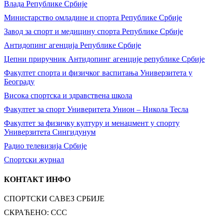
Влада Републике Србије
Министарство омладине и спорта Републике Србије
Завод за спорт и медицину спорта Републике Србије
Антидопинг агенција Републике Србије
Џепни приручник Антидопинг агенције републике Србије
Факултет спорта и физичког васпитања Универзитета у
Београду
Висока спортска и здравствена школа
Факултет за спорт Универитета Унион – Никола Тесла
Факултет за физичку културу и менаџмент у спорту
Универзитета Сингидунум
Радио телевизија Србије
Спортски журнал
КОНТАКТ ИНФО
СПОРТСКИ САВЕЗ СРБИЈЕ
СКРАЋЕНО: ССС