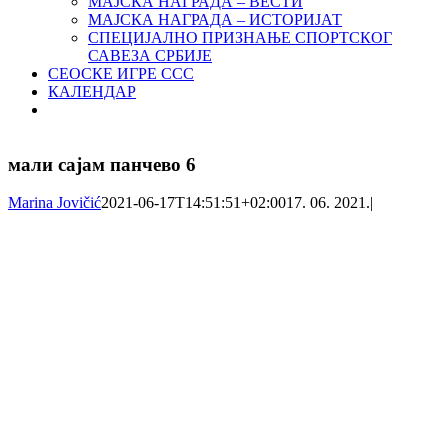
МАЈСКА НАГРАДА – ВЕСТИ
МАЈСКА НАГРАДА – ИСТОРИЈАТ
СПЕЦИЈАЛНО ПРИЗНАЊЕ СПОРТСКОГ
САВЕЗА СРБИЈЕ
СЕОСКЕ ИГРЕ ССС
КАЛЕНДАР
мали сајам панчево 6
Marina Jovičić
2021-06-17T14:51:51+02:00
17. 06. 2021.
|