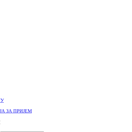
ТУ
А ЗА ПРИЈЕМ
И