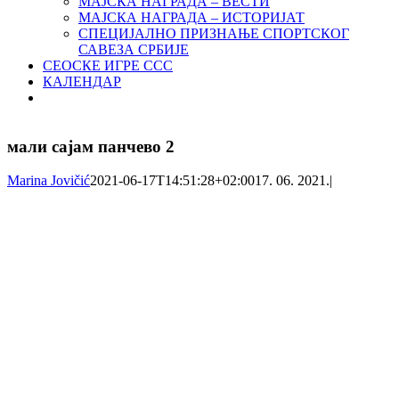
МАЈСКА НАГРАДА – ВЕСТИ
МАЈСКА НАГРАДА – ИСТОРИЈАТ
СПЕЦИЈАЛНО ПРИЗНАЊЕ СПОРТСКОГ
САВЕЗА СРБИЈЕ
СЕОСКЕ ИГРЕ ССС
КАЛЕНДАР
мали сајам панчево 2
Marina Jovičić
2021-06-17T14:51:28+02:00
17. 06. 2021.
|