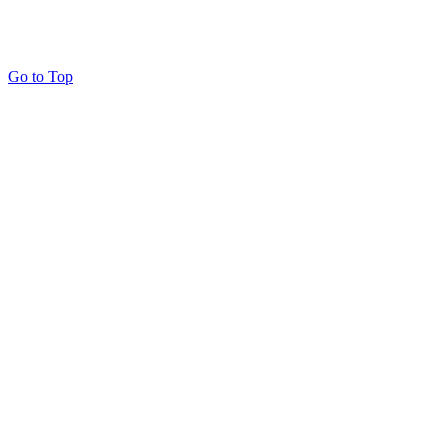
Go to Top