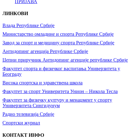
ПРИЈАВА
ЛИНКОВИ
Влада Републике Србије
Министарство омладине и спорта Републике Србије
Завод за спорт и медицину спорта Републике Србије
Антидопинг агенција Републике Србије
Џепни приручник Антидопинг агенције републике Србије
Факултет спорта и физичког васпитања Универзитета у
Београду
Висока спортска и здравствена школа
Факултет за спорт Универитета Унион – Никола Тесла
Факултет за физичку културу и менаџмент у спорту
Универзитета Сингидунум
Радио телевизија Србије
Спортски журнал
КОНТАКТ ИНФО