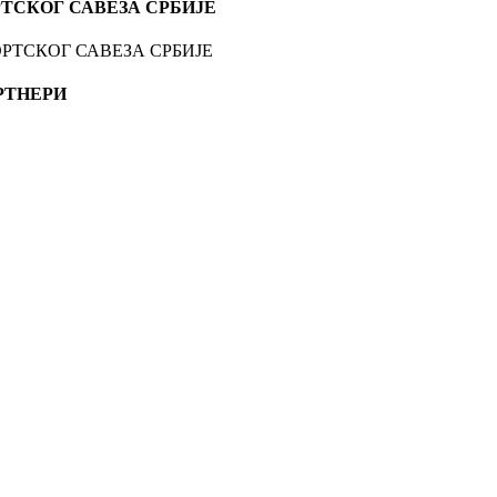
ТСКОГ САВЕЗА СРБИЈЕ
РТНЕРИ