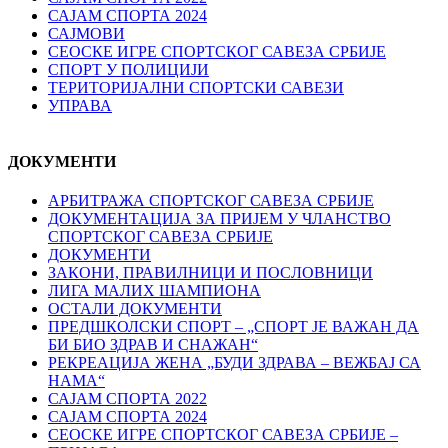
САЈАМ СПОРТА 2024
САЈМОВИ
СЕОСКЕ ИГРЕ СПОРТСКОГ САВЕЗА СРБИЈЕ
СПОРТ У ПОЛИЦИЈИ
ТЕРИТОРИЈАЛНИ СПОРТСКИ САВЕЗИ
УПРАВА
ДОКУМЕНТИ
АРБИТРАЖА СПОРТСКОГ САВЕЗА СРБИЈЕ
ДОКУМЕНТАЦИЈА ЗА ПРИЈЕМ У ЧЛАНСТВО
СПОРТСКОГ САВЕЗА СРБИЈЕ
ДОКУМЕНТИ
ЗАКОНИ, ПРАВИЛНИЦИ И ПОСЛОВНИЦИ
ЛИГА МАЛИХ ШАМПИОНА
ОСТАЛИ ДОКУМЕНТИ
ПРЕДШКОЛСКИ СПОРТ – „СПОРТ ЈЕ ВАЖАН ДА
БИ БИО ЗДРАВ И СНАЖАН“
РЕКРЕАЦИЈА ЖЕНА „БУДИ ЗДРАВА – ВЕЖБАЈ СА
НАМА“
САЈАМ СПОРТА 2022
САЈАМ СПОРТА 2024
СЕОСКЕ ИГРЕ СПОРТСКОГ САВЕЗА СРБИЈЕ –