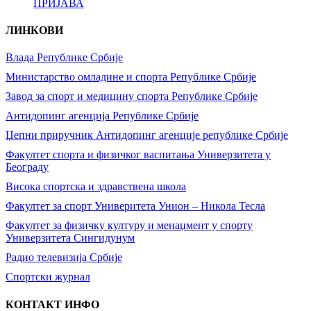
ПРИЈАВА
ЛИНКОВИ
Влада Републике Србије
Министарство омладине и спорта Републике Србије
Завод за спорт и медицину спорта Републике Србије
Антидопинг агенција Републике Србије
Џепни приручник Антидопинг агенције републике Србије
Факултет спорта и физичког васпитања Универзитета у
Београду
Висока спортска и здравствена школа
Факултет за спорт Универитета Унион – Никола Тесла
Факултет за физичку културу и менаџмент у спорту
Универзитета Сингидунум
Радио телевизија Србије
Спортски журнал
КОНТАКТ ИНФО