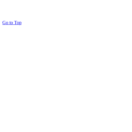
Go to Top