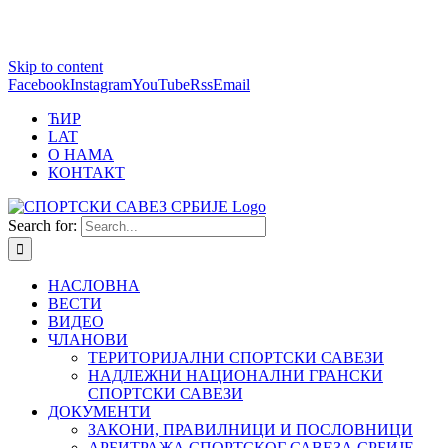
1 win online
Skip to content
https://pin-up-bets.kz/
https://rupinup.com/
https://pinup-oyun.com/
mostbet
Facebook
Instagram
YouTube
Rss
Email
ЋИР
LAT
О НАМА
КОНТАКТ
Search for:
НАСЛОВНА
ВЕСТИ
ВИДЕО
ЧЛАНОВИ
ТЕРИТОРИЈАЛНИ СПОРТСКИ САВЕЗИ
НАДЛЕЖНИ НАЦИОНАЛНИ ГРАНСКИ
СПОРТСКИ САВЕЗИ
ДОКУМЕНТИ
ЗАКОНИ, ПРАВИЛНИЦИ И ПОСЛОВНИЦИ
АРБИТРАЖА СПОРТСКОГ САВЕЗА СРБИЈЕ