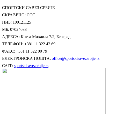
СПОРТСКИ САВЕЗ СРБИЈЕ
СКРАЋЕНО: ССС
ПИБ: 100121125
МБ: 07024088
АДРЕСА: Кнеза Михаила 7/2, Београд
ТЕЛЕФОН: +381 11 322 42 69
ФАКС: +381 11 322 00 79
ЕЛЕКТРОНСКА ПОШТА:
office@sportskisavezsrbije.rs
САЈТ:
sportskisavezsrbije.rs