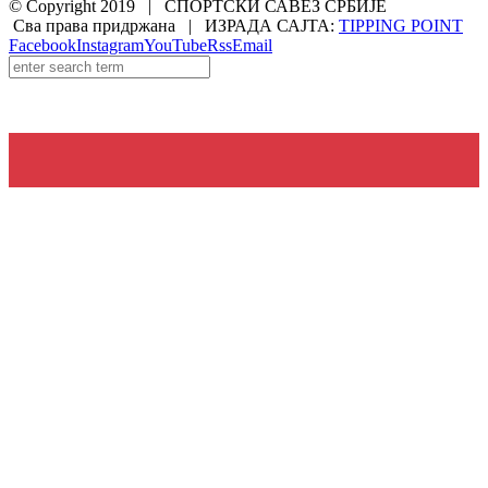
© Copyright 2019 | СПОРТСКИ САВЕЗ СРБИЈЕ
Сва права придржана | ИЗРАДА САЈТА:
TIPPING POINT
Facebook
Instagram
YouTube
Rss
Email