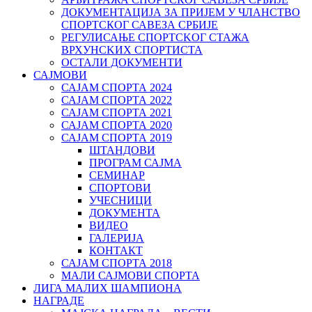
ДОКУМЕНТАЦИЈА ЗА ПРИЈЕМ У ЧЛАНСТВО
СПОРТСКОГ САВЕЗА СРБИЈЕ
РЕГУЛИСАЊЕ СПОРТСKОГ СТАЖА
ВРХУНСKИХ СПОРТИСТА
ОСТАЛИ ДОКУМЕНТИ
САЈМОВИ
САЈАМ СПОРТА 2024
САЈАМ СПОРТА 2022
САЈАМ СПОРТА 2021
САЈАМ СПОРТА 2020
САЈАМ СПОРТА 2019
ШТАНДОВИ
ПРОГРАМ САЈМА
СЕМИНАР
СПОРТОВИ
УЧЕСНИЦИ
ДОКУМЕНТА
ВИДЕО
ГАЛЕРИЈА
КОНТАКТ
САЈАМ СПОРТА 2018
МАЛИ САЈМОВИ СПОРТА
ЛИГА МАЛИХ ШАМПИОНА
НАГРАДЕ