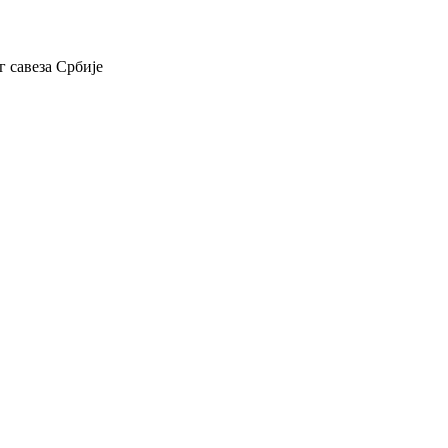
 савеза Србије