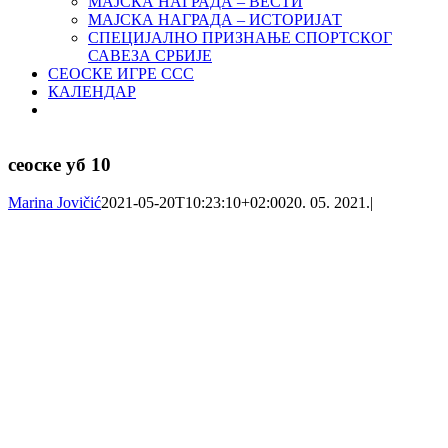
МАЈСКА НАГРАДА – ВЕСТИ
МАЈСКА НАГРАДА – ИСТОРИЈАТ
СПЕЦИЈАЛНО ПРИЗНАЊЕ СПОРТСКОГ
САВЕЗА СРБИЈЕ
СЕОСКЕ ИГРЕ ССС
КАЛЕНДАР
сеоске уб 10
Marina Jovičić
2021-05-20T10:23:10+02:00
20. 05. 2021.
|