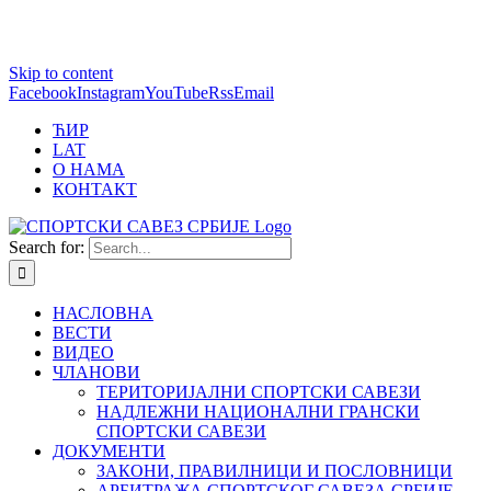
1 win online
Skip to content
https://pin-up-bets.kz/
https://rupinup.com/
https://pinup-oyun.com/
mostbet
Facebook
Instagram
YouTube
Rss
Email
ЋИР
LAT
О НАМА
КОНТАКТ
Search for:
НАСЛОВНА
ВЕСТИ
ВИДЕО
ЧЛАНОВИ
ТЕРИТОРИЈАЛНИ СПОРТСКИ САВЕЗИ
НАДЛЕЖНИ НАЦИОНАЛНИ ГРАНСКИ
СПОРТСКИ САВЕЗИ
ДОКУМЕНТИ
ЗАКОНИ, ПРАВИЛНИЦИ И ПОСЛОВНИЦИ
АРБИТРАЖА СПОРТСКОГ САВЕЗА СРБИЈЕ