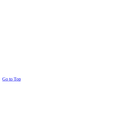
Go to Top