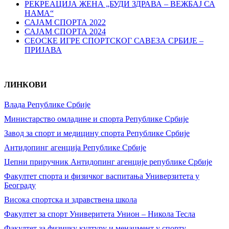
РЕКРЕАЦИЈА ЖЕНА „БУДИ ЗДРАВА – ВЕЖБАЈ СА
НАМА“
САЈАМ СПОРТА 2022
САЈАМ СПОРТА 2024
СЕОСКЕ ИГРЕ СПОРТСКОГ САВЕЗА СРБИЈЕ –
ПРИЈАВА
ЛИНКОВИ
Влада Републике Србије
Министарство омладине и спорта Републике Србије
Завод за спорт и медицину спорта Републике Србије
Антидопинг агенција Републике Србије
Џепни приручник Антидопинг агенције републике Србије
Факултет спорта и физичког васпитања Универзитета у
Београду
Висока спортска и здравствена школа
Факултет за спорт Универитета Унион – Никола Тесла
Факултет за физичку културу и менаџмент у спорту