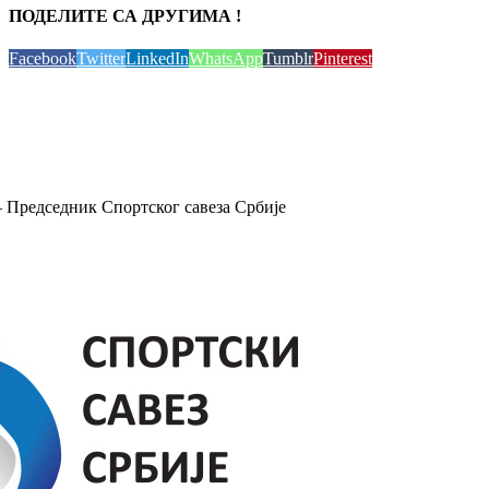
ПОДЕЛИТЕ СА ДРУГИМА !
Facebook
Twitter
LinkedIn
WhatsApp
Tumblr
Pinterest
 Председник Спортског савеза Србије