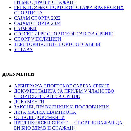
БИ БИО ЗДРАВ И СНАЖАН“
РЕГУЛИСАЊЕ СПОРТСKОГ СТАЖА ВРХУНСKИХ
СПОРТИСТА
САЈАМ СПОРТА 2022
САЈАМ СПОРТА 2024
САЈМОВИ
СЕОСКЕ ИГРЕ СПОРТСКОГ САВЕЗА СРБИЈЕ
СПОРТ У ПОЛИЦИЈИ
ТЕРИТОРИЈАЛНИ СПОРТСКИ САВЕЗИ
УПРАВА
ДОКУМЕНТИ
АРБИТРАЖА СПОРТСКОГ САВЕЗА СРБИЈЕ
ДОКУМЕНТАЦИЈА ЗА ПРИЈЕМ У ЧЛАНСТВО
СПОРТСКОГ САВЕЗА СРБИЈЕ
ДОКУМЕНТИ
ЗАКОНИ, ПРАВИЛНИЦИ И ПОСЛОВНИЦИ
ЛИГА МАЛИХ ШАМПИОНА
ОСТАЛИ ДОКУМЕНТИ
ПРЕДШКОЛСКИ СПОРТ – „СПОРТ ЈЕ ВАЖАН ДА
БИ БИО ЗДРАВ И СНАЖАН“