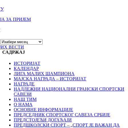
ТУ
А ЗА ПРИЈЕМ
И
ЈИХ ВЕСТИ
САДРЖАЈ
ИСТОРИЈАТ
КАЛЕНДАР
ЛИГА МАЛИХ ШАМПИОНА
МАЈСКА НАГРАДА – ИСТОРИЈАТ
НАГРАДЕ
НАДЛЕЖНИ НАЦИОНАЛНИ ГРАНСКИ СПОРТСКИ
САВЕЗИ
НАШ ТИМ
О НАМА
ОСНОВНЕ ИНФОРМАЦИЈЕ
ПРЕДСЕДНИК СПОРТСКОГ САВЕЗА СРБИЈЕ
ПРЕДСТОЈЕЋИ ДОГАЂАЈИ
ПРЕДШКОЛСКИ СПОРТ – „СПОРТ ЈЕ ВАЖАН ДА