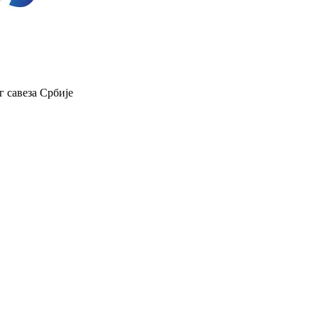
 савеза Србије