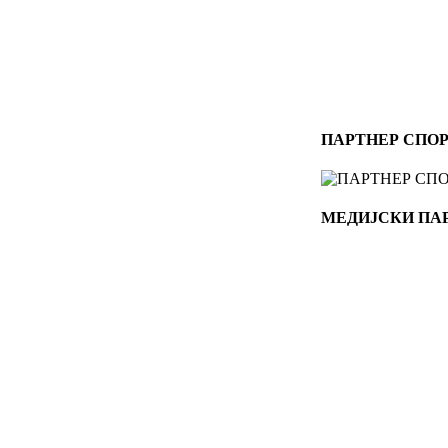
ПАРТНЕР СПОР
МЕДИЈСКИ ПА