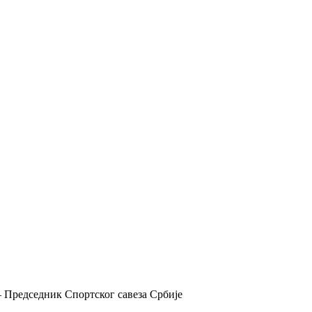
 Председник Спортског савеза Србије