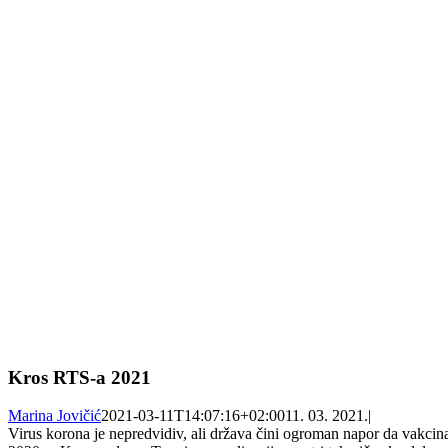
Kros RTS-a 2021
Marina Jovičić
2021-03-11T14:07:16+02:00
11. 03. 2021.
|
Virus korona je nepredvidiv, ali država čini ogroman napor da vakcin