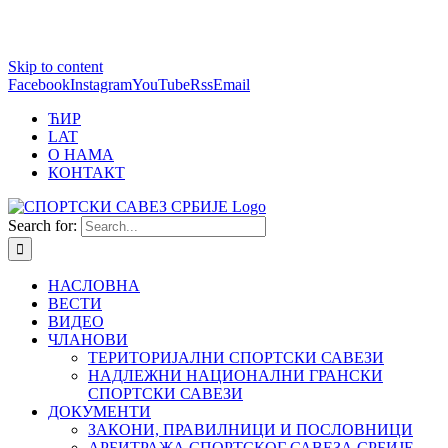
1 win online
Skip to content
https://pin-up-bets.kz/
https://rupinup.com/
https://pinup-oyun.com/
mostbet
Facebook
Instagram
YouTube
Rss
Email
ЋИР
LAT
О НАМА
КОНТАКТ
Search for:
НАСЛОВНА
ВЕСТИ
ВИДЕО
ЧЛАНОВИ
ТЕРИТОРИЈАЛНИ СПОРТСКИ САВЕЗИ
НАДЛЕЖНИ НАЦИОНАЛНИ ГРАНСКИ
СПОРТСКИ САВЕЗИ
ДОКУМЕНТИ
ЗАКОНИ, ПРАВИЛНИЦИ И ПОСЛОВНИЦИ
АРБИТРАЖА СПОРТСКОГ САВЕЗА СРБИЈЕ