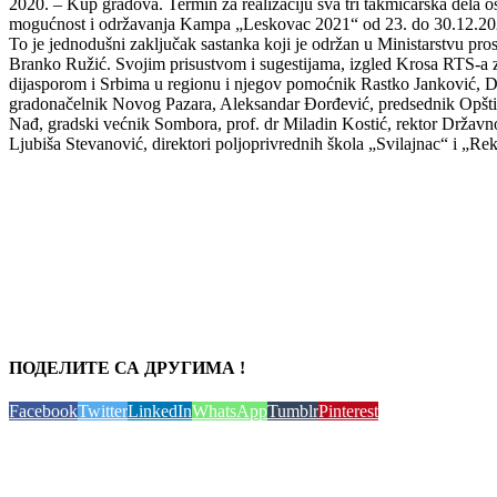
2020. – Kup gradova. Termin za realizaciju sva tri takmičarska dela o
mogućnost i održavanja Kampa „Leskovac 2021“ od 23. do 30.12.20
To je jednodušni zaključak sastanka koji je održan u Ministarstvu pr
Branko Ružić. Svojim prisustvom i sugestijama, izgled Krosa RTS-a z
dijasporom i Srbima u regionu i njegov pomoćnik Rastko Janković, Da
gradonačelnik Novog Pazara, Aleksandar Đorđević, predsednik Opšti
Nađ, gradski većnik Sombora, prof. dr Miladin Kostić, rektor Državn
Ljubiša Stevanović, direktori poljoprivrednih škola „Svilajnac“ i „Re
ПОДЕЛИТЕ СА ДРУГИМА !
Facebook
Twitter
LinkedIn
WhatsApp
Tumblr
Pinterest