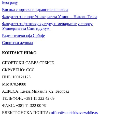
Београду
Висока спортска и здравствена школа
Факултет за спорт Универитета Унион – Никола Тесла
Факултет за физичку културу и менаџмент у спорту
Универзитета Сингидунум
Радио телевизија Србије
Спортски журнал
КОНТАКТ ИНФО
СПОРТСКИ САВЕЗ СРБИЈЕ
СКРАЋЕНО: ССС
ПИБ: 100121125
МБ: 07024088
АДРЕСА: Кнеза Михаила 7/2, Београд
ТЕЛЕФОН: +381 11 322 42 69
ФАКС: +381 11 322 00 79
ЕЛЕКТРОНСКА ПОШТА:
office@sportskisavezsrbije.rs