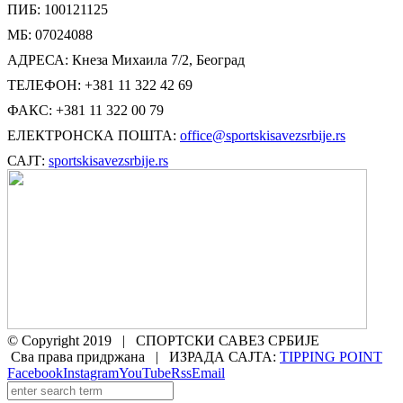
ПИБ: 100121125
МБ: 07024088
АДРЕСА: Кнеза Михаила 7/2, Београд
ТЕЛЕФОН: +381 11 322 42 69
ФАКС: +381 11 322 00 79
ЕЛЕКТРОНСКА ПОШТА:
office@sportskisavezsrbije.rs
САЈТ:
sportskisavezsrbije.rs
© Copyright 2019 | СПОРТСКИ САВЕЗ СРБИЈЕ
Сва права придржана | ИЗРАДА САЈТА:
TIPPING POINT
Facebook
Instagram
YouTube
Rss
Email