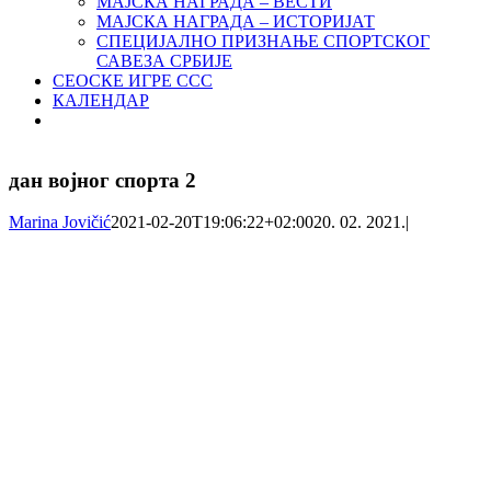
МАЈСКА НАГРАДА – ВЕСТИ
МАЈСКА НАГРАДА – ИСТОРИЈАТ
СПЕЦИЈАЛНО ПРИЗНАЊЕ СПОРТСКОГ
САВЕЗА СРБИЈЕ
СЕОСКЕ ИГРЕ ССС
КАЛЕНДАР
дан војног спорта 2
Marina Jovičić
2021-02-20T19:06:22+02:00
20. 02. 2021.
|