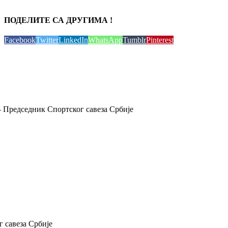
ПОДЕЛИТЕ СА ДРУГИМА !
Facebook
Twitter
LinkedIn
WhatsApp
Tumblr
Pinterest
 Председник Спортског савеза Србије
 савеза Србије