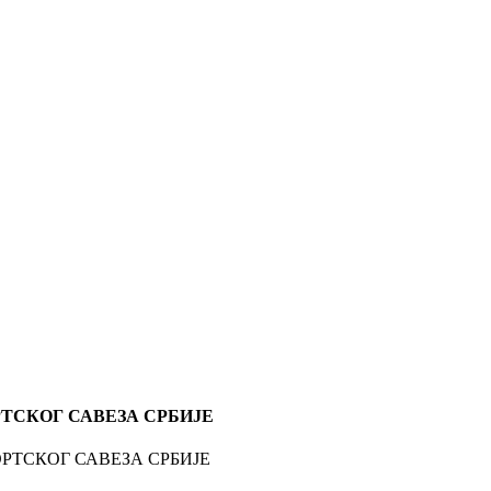
ТСКОГ САВЕЗА СРБИЈЕ