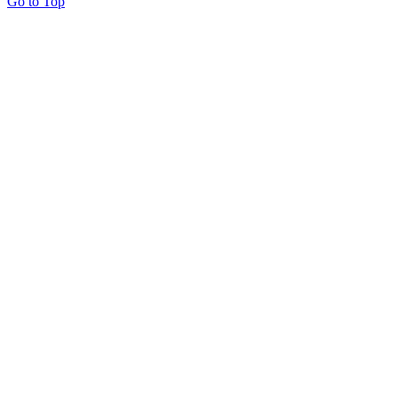
Go to Top