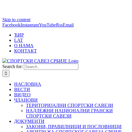
1 win online
Skip to content
https://pin-up-bets.kz/
https://rupinup.com/
https://pinup-oyun.com/
mostbet
Facebook
Instagram
YouTube
Rss
Email
ЋИР
LAT
О НАМА
КОНТАКТ
Search for:
НАСЛОВНА
ВЕСТИ
ВИДЕО
ЧЛАНОВИ
ТЕРИТОРИЈАЛНИ СПОРТСКИ САВЕЗИ
НАДЛЕЖНИ НАЦИОНАЛНИ ГРАНСКИ
СПОРТСКИ САВЕЗИ
ДОКУМЕНТИ
ЗАКОНИ, ПРАВИЛНИЦИ И ПОСЛОВНИЦИ
АРБИТРАЖА СПОРТСКОГ САВЕЗА СРБИЈЕ