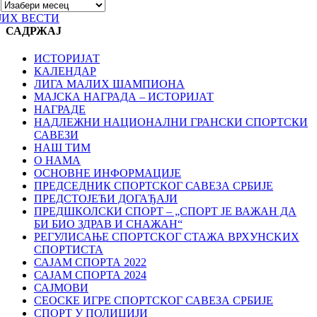
ЈИХ ВЕСТИ
САДРЖАЈ
ИСТОРИЈАТ
КАЛЕНДАР
ЛИГА МАЛИХ ШАМПИОНА
МАЈСКА НАГРАДА – ИСТОРИЈАТ
НАГРАДЕ
НАДЛЕЖНИ НАЦИОНАЛНИ ГРАНСКИ СПОРТСКИ
САВЕЗИ
НАШ ТИМ
О НАМА
ОСНОВНЕ ИНФОРМАЦИЈЕ
ПРЕДСЕДНИК СПОРТСКОГ САВЕЗА СРБИЈЕ
ПРЕДСТОЈЕЋИ ДОГАЂАЈИ
ПРЕДШКОЛСКИ СПОРТ – „СПОРТ ЈЕ ВАЖАН ДА
БИ БИО ЗДРАВ И СНАЖАН“
РЕГУЛИСАЊЕ СПОРТСKОГ СТАЖА ВРХУНСKИХ
СПОРТИСТА
САЈАМ СПОРТА 2022
САЈАМ СПОРТА 2024
САЈМОВИ
СЕОСКЕ ИГРЕ СПОРТСКОГ САВЕЗА СРБИЈЕ
СПОРТ У ПОЛИЦИЈИ