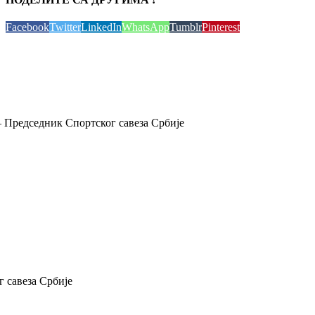
Facebook
Twitter
LinkedIn
WhatsApp
Tumblr
Pinterest
 Председник Спортског савеза Србије
 савеза Србије