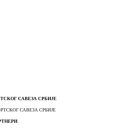
ТСКОГ САВЕЗА СРБИЈЕ
РТНЕРИ