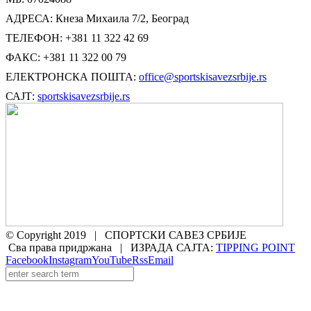
АДРЕСА: Кнеза Михаила 7/2, Београд
ТЕЛЕФОН: +381 11 322 42 69
ФАКС: +381 11 322 00 79
ЕЛЕКТРОНСКА ПОШТА:
office@sportskisavezsrbije.rs
САЈТ:
sportskisavezsrbije.rs
© Copyright 2019 | СПОРТСКИ САВЕЗ СРБИЈЕ
Сва права придржана | ИЗРАДА САЈТА:
TIPPING POINT
Facebook
Instagram
YouTube
Rss
Email