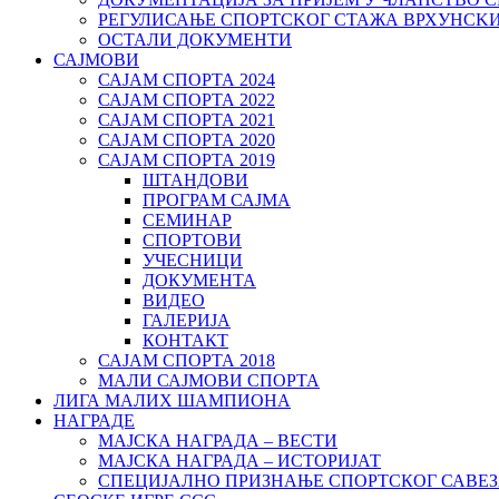
РЕГУЛИСАЊЕ СПОРТСKОГ СТАЖА ВРХУНСK
ОСТАЛИ ДОКУМЕНТИ
САЈМОВИ
САЈАМ СПОРТА 2024
САЈАМ СПОРТА 2022
САЈАМ СПОРТА 2021
САЈАМ СПОРТА 2020
САЈАМ СПОРТА 2019
ШТАНДОВИ
ПРОГРАМ САЈМА
СЕМИНАР
СПОРТОВИ
УЧЕСНИЦИ
ДОКУМЕНТА
ВИДЕО
ГАЛЕРИЈА
КОНТАКТ
САЈАМ СПОРТА 2018
МАЛИ САЈМОВИ СПОРТА
ЛИГА МАЛИХ ШАМПИОНА
НАГРАДЕ
МАЈСКА НАГРАДА – ВЕСТИ
МАЈСКА НАГРАДА – ИСТОРИЈАТ
СПЕЦИЈАЛНО ПРИЗНАЊЕ СПОРТСКОГ САВЕЗ