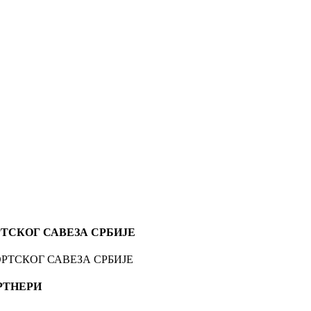
ТСКОГ САВЕЗА СРБИЈЕ
РТНЕРИ