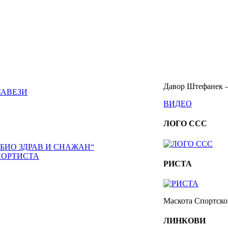
Давор Штефанек –
САВЕЗИ
ВИДЕО
ЛОГО ССС
 БИО ЗДРАВ И СНАЖАН“
ПОРТИСТА
РИСТА
Маскота Спортског
ЛИНКОВИ