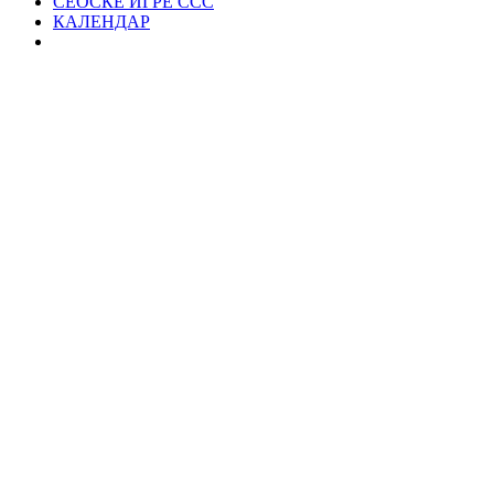
СЕОСКЕ ИГРЕ ССС
КАЛЕНДАР