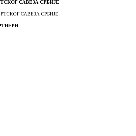
ТСКОГ САВЕЗА СРБИЈЕ
РТНЕРИ