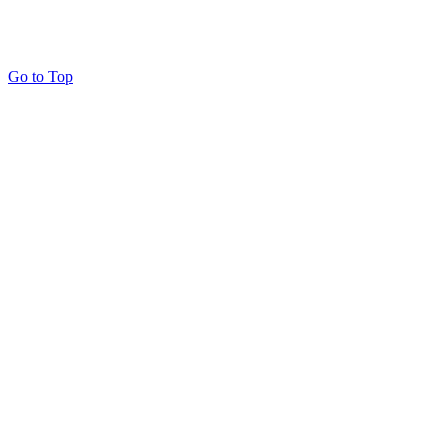
Go to Top