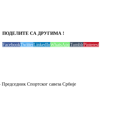
ПОДЕЛИТЕ СА ДРУГИМА !
Facebook
Twitter
LinkedIn
WhatsApp
Tumblr
Pinterest
 Председник Спортског савеза Србије