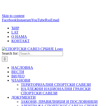
1 win online
Skip to content
https://pin-up-bets.kz/
https://rupinup.com/
https://pinup-oyun.com/
mostbet
Facebook
Instagram
YouTube
Rss
Email
ЋИР
LAT
О НАМА
КОНТАКТ
Search for:
НАСЛОВНА
ВЕСТИ
ВИДЕО
ЧЛАНОВИ
ТЕРИТОРИЈАЛНИ СПОРТСКИ САВЕЗИ
НАДЛЕЖНИ НАЦИОНАЛНИ ГРАНСКИ
СПОРТСКИ САВЕЗИ
ДОКУМЕНТИ
ЗАКОНИ, ПРАВИЛНИЦИ И ПОСЛОВНИЦИ
АРБИТРАЖА СПОРТСКОГ САВЕЗА СРБИЈЕ