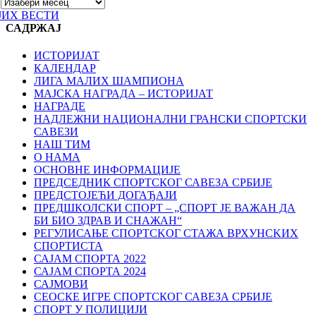
ЈИХ ВЕСТИ
САДРЖАЈ
ИСТОРИЈАТ
КАЛЕНДАР
ЛИГА МАЛИХ ШАМПИОНА
МАЈСКА НАГРАДА – ИСТОРИЈАТ
НАГРАДЕ
НАДЛЕЖНИ НАЦИОНАЛНИ ГРАНСКИ СПОРТСКИ
САВЕЗИ
НАШ ТИМ
О НАМА
ОСНОВНЕ ИНФОРМАЦИЈЕ
ПРЕДСЕДНИК СПОРТСКОГ САВЕЗА СРБИЈЕ
ПРЕДСТОЈЕЋИ ДОГАЂАЈИ
ПРЕДШКОЛСКИ СПОРТ – „СПОРТ ЈЕ ВАЖАН ДА
БИ БИО ЗДРАВ И СНАЖАН“
РЕГУЛИСАЊЕ СПОРТСKОГ СТАЖА ВРХУНСKИХ
СПОРТИСТА
САЈАМ СПОРТА 2022
САЈАМ СПОРТА 2024
САЈМОВИ
СЕОСКЕ ИГРЕ СПОРТСКОГ САВЕЗА СРБИЈЕ
СПОРТ У ПОЛИЦИЈИ