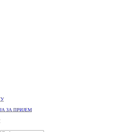
ТУ
А ЗА ПРИЈЕМ
И