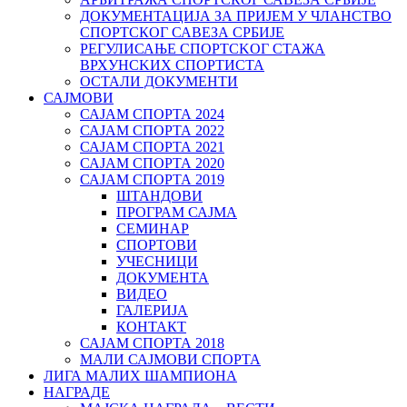
ДОКУМЕНТАЦИЈА ЗА ПРИЈЕМ У ЧЛАНСТВО
СПОРТСКОГ САВЕЗА СРБИЈЕ
РЕГУЛИСАЊЕ СПОРТСKОГ СТАЖА
ВРХУНСKИХ СПОРТИСТА
ОСТАЛИ ДОКУМЕНТИ
САЈМОВИ
САЈАМ СПОРТА 2024
САЈАМ СПОРТА 2022
САЈАМ СПОРТА 2021
САЈАМ СПОРТА 2020
САЈАМ СПОРТА 2019
ШТАНДОВИ
ПРОГРАМ САЈМА
СЕМИНАР
СПОРТОВИ
УЧЕСНИЦИ
ДОКУМЕНТА
ВИДЕО
ГАЛЕРИЈА
КОНТАКТ
САЈАМ СПОРТА 2018
МАЛИ САЈМОВИ СПОРТА
ЛИГА МАЛИХ ШАМПИОНА
НАГРАДЕ