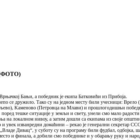
 (ФОТО)
 Врњачкој Бањи, а победник је екипа Батковићи из Прибоја.
 лепо се дружило. Тако су на једном месту били учесници: Врело 
Ваљево), Kаменово (Петровца на Млави) и прошлогодишњи победн
поред тешке ситуације у земљи и свету, унели смо мало радости
ња на локалном нивоу, а затим дошли са екипама из своје општи
о и увек изванредни домаћини – рекао је генерални секретар С
Владе Дивац“, у суботу су на програму били фудбал, одбојка, ш
есто и финала, а добили смо победнике и у обарању руку и наро