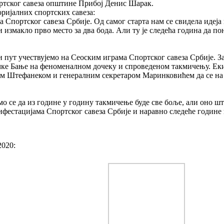
ортског савеза општине Прибој Денис Шарак.
ријалних спортских савеза:
 Спортског савеза Србије. Од самог старта нам се свидела идеја
 измакло прво место за два бода. Али ту је следећа година да п
пут учествујемо на Сеоским играма Спортског савеза Србије. Заи
чке Бање на феноменалном дочеку и спроведеном такмичењу. Екип
м Штефанеком и генералним секретаром Маринковићем да се на Уб
 се да из године у годину такмичење буде све боље, али оно што
естацијама Спортског савеза Србије и наравно следеће године 
2020: