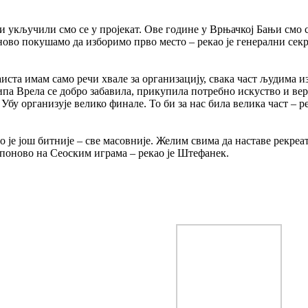
 и укључили смо се у пројекат. Ове године у Врњачкој Бањи смо 
оново покушамо да изборимо прво место – рекао је генерални сек
ста имам само речи хвале за организацију, свака част људима и
а Врела се добро забавила, прикупила потребно искуство и веру
у организује велико финале. То би за нас била велика част – ре
 је још битније – све масовније. Желим свима да наставе рекреат
поново на Сеоским играма – рекао је Штефанек.