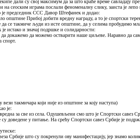
кипе дали су свој максимум да за што краће време савладају преп
и на сеоским играма послали феноменалну слику, заиста је лепо 
као је председник ССС Давор Штефанек и додао:
ело општине Прибој добити вредну награду, а то је спортски тер
да се такмиче људи из исте општине, да у селима пробудимо мла
 је истако и значај подршке и солидарности:
и да докажемо да можемо остварити наше циљеве. Наравно да са
 спорт.
вези такмичара који није из општине за коју наступа)
ао је:
вредна за све из села. Одушевљени смо што је Спортски савез Ср
е су доведене у питање. На срећу Спортски савез Србије је подр
утиске:
за Србије што су покренули ову манифестацију, јер знамо колико