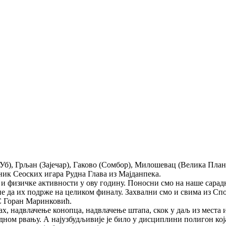
(Уб), Грљан (Зајечар), Гаково (Сомбор), Милошевац (Велика План
ик Сеоских игара Рудна Глава из Мајданпека.
 и физичке активности у ову годину. Поносни смо на наше сарад
не да их подрже на целиком финалу. Захвални смо и свима из Спо
СС Горан Маринковић.
ах, надвлачење конопца, надвлачење штапа, скок у даљ из места 
дном рвању. А најузбудљивије је било у дисциплини полигон која