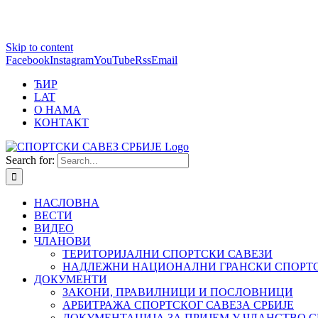
1 win online
Skip to content
https://pin-up-bets.kz/
https://rupinup.com/
https://pinup-oyun.com/
mostbet
Facebook
Instagram
YouTube
Rss
Email
ЋИР
LAT
О НАМА
КОНТАКТ
Search for:
НАСЛОВНА
ВЕСТИ
ВИДЕО
ЧЛАНОВИ
ТЕРИТОРИЈАЛНИ СПОРТСКИ САВЕЗИ
НАДЛЕЖНИ НАЦИОНАЛНИ ГРАНСКИ СПОРТС
ДОКУМЕНТИ
ЗАКОНИ, ПРАВИЛНИЦИ И ПОСЛОВНИЦИ
АРБИТРАЖА СПОРТСКОГ САВЕЗА СРБИЈЕ
ДОКУМЕНТАЦИЈА ЗА ПРИЈЕМ У ЧЛАНСТВО С