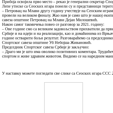
Прибоја освојила прво место – рекао је генерални секретар Сп
Лепе утиске са Сеоских игара понели су и представници терито
– Петровац на Млави другу годину учествује на Сеоским играма
провели на великом финалу. Жао нам је само што је нашој екипи
савеза општине Петровац на Млави Дејан Милошевић.
Након самог такмичења повео се разговор за 2021. годину:
– Ове године смо са великим задовољством прихватили да први 
Србије и на идеји и на реализацији, као и домаћинима из Врња
године остварити бољи резултат. Разговараћемо са председнико
Спортског савеза општине Уб Небојша Живановић.
Председник Спортског савеза Србије је закључио:
– Драго ми је што има оволико позитивних коментара. Трудићемо
спортом и живе здравим животом. Видимо се на наредним маниф
У наставку можете погледати све слике са Сеоских игара ССС 