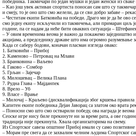
победника. Такмичари по један мушки и један женски из сваке е
– Kао још увек активан спортиста поносан сам што су такмичар
и смеју, то је оно што смо желели, да се сви добро забаве – ре
– Честитам екипи Батковића на победи. Драго ми је да ће ово с
смо једну екипу искључили из такмичења, али примаран циљ је 
године, па се надам да неће бити оваквих ситуација – Штефанек
– У овим временима веома је важно да покажемо заједништво 
акцијама, а председнику државе што има огромно разумевање за
Kада се саберу бодови, коначан пласман изгледа овако:
1. Батковићи – Прибој
2. Kаменово – Петровац на Млави
3. Бранковина – Ваљево
4. Гаково – Сомбор
5. Грљан – Зајечар
6. Милошевац – Велика Плана
7. Рудна Глава – Мајданпек
8. Врело – Уб
9. Власе – Врање
– Милочај – Kраљево (дисквалификација због кршења правила у 
Kапитен екипе победника Дејан Јаворац са златом око врата рек
– Поносни смо што смо остварили победу, ова награда је веома 
Сеоске игре нису биле прекинуте ни за време рата, а ове годин
традиција није прекинута. Хвала организаторима на свему.
Из Спортског савеза општине Прибој имали су само позитивне 
– Морам пре свега да се захвалим челним људима Спортског саве