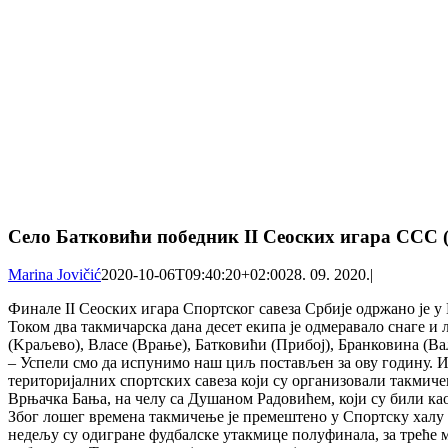
Село Батковићи победник II Сеоских игара ССС
Marina Jovičić
2020-10-06T09:40:20+02:00
28. 09. 2020.
|
Финале II Сеоских игара Спортског савеза Србије одржано је у
Током два такмичарска дана десет екипа је одмеравало снаге и
(Kраљево), Власе (Врање), Батковићи (Прибој), Бранковина (
– Успели смо да испунимо наш циљ постављен за ову годину. И 
територијалних спортских савеза који су организовали такмиче
Врњачка Бања, на челу са Душаном Радовићем, који су били ка
Због лошег времена такмичење је премештено у Спортску халу „
недељу су одигране фудбалске утакмице полуфинала, за треће м