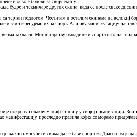
реке и освоје бодове за своју екипу.
када будре и текмичаре других екипа, када се после сваке дисци
ен са тартан подлогом. Честитам и осталим екипама на великиј бо
де и заинтересујемо их за спорт. Али ову манифестацију настав
м веома захвалан Министарству омладине и спорта што нас подр
бије покренуо овакву манифестацију у својој организацији. Знате
жао манифестацију, проследио правила којих се морамо придржава
 је важно омогућити свима да се баве спортом. Драго нам је да ј