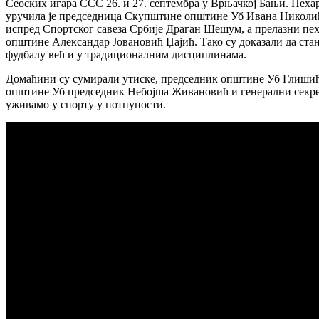
Сеоских игара ССС 26. и 27. септембра у Врњачкој Бањи. Пехар
уручила је председница Скупштине општине Уб Ивана Николић
испред Спортског савеза Србије Драган Шешум, а прелазни пе
општине Александар Јовановић Џајић. Тако су доказали да ста
фудбалу већ и у традиционалним дисциплинама.
Домаћини су сумирали утиске, председник општине Уб Глишић по
општине Уб председник Небојша Живановић и генерални секрета
уживамо у спорту у потпуности.