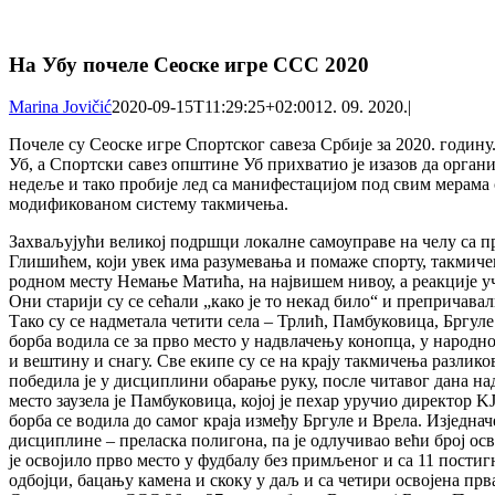
На Убу почеле Сеоске игре ССС 2020
Marina Jovičić
2020-09-15T11:29:25+02:00
12. 09. 2020.
|
Почеле су Сеоске игре Спортског савеза Србије за 2020. годин
Уб, а Спортски савез општине Уб прихватио је изазов да органи
недеље и тако пробије лед са манифестацијом под свим мерама
модификованом систему такмичења.
Захваљујући великој подршци локалне самоуправе на челу са 
Глишићем, који увек има разумевања и помаже спорту, такмичењ
родном месту Немање Матића, на највишем нивоу, а реакције у
Они старији су се сећали „како је то некад било“ и препричав
Тако су се надметала четити села – Трлић, Памбуковица, Бргуле
борба водила се за прво место у надвлачењу конопца, у народ
и вештину и снагу. Све екипе су се на крају такмичења разлико
победила је у дисциплини обарање руку, после читавог дана над
место заузела је Памбуковица, којој је пехар уручио директо
борба се водила до самог краја између Бргуле и Врела. Изједна
дисциплине – преласка полигона, па је одлучивао већи број о
је освојило прво место у фудбалу без примљеног и са 11 постиг
одбојци, бацању камена и скоку у даљ и са четири освојена прв