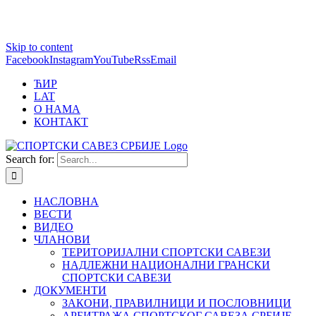
1 win online
Skip to content
https://pin-up-bets.kz/
https://rupinup.com/
https://pinup-oyun.com/
mostbet
Facebook
Instagram
YouTube
Rss
Email
ЋИР
LAT
О НАМА
КОНТАКТ
Search for:
НАСЛОВНА
ВЕСТИ
ВИДЕО
ЧЛАНОВИ
ТЕРИТОРИЈАЛНИ СПОРТСКИ САВЕЗИ
НАДЛЕЖНИ НАЦИОНАЛНИ ГРАНСКИ
СПОРТСКИ САВЕЗИ
ДОКУМЕНТИ
ЗАКОНИ, ПРАВИЛНИЦИ И ПОСЛОВНИЦИ
АРБИТРАЖА СПОРТСКОГ САВЕЗА СРБИЈЕ