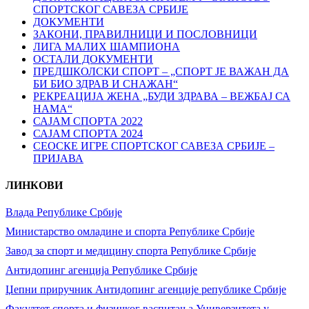
СПОРТСКОГ САВЕЗА СРБИЈЕ
ДОКУМЕНТИ
ЗАКОНИ, ПРАВИЛНИЦИ И ПОСЛОВНИЦИ
ЛИГА МАЛИХ ШАМПИОНА
ОСТАЛИ ДОКУМЕНТИ
ПРЕДШКОЛСКИ СПОРТ – „СПОРТ ЈЕ ВАЖАН ДА
БИ БИО ЗДРАВ И СНАЖАН“
РЕКРЕАЦИЈА ЖЕНА „БУДИ ЗДРАВА – ВЕЖБАЈ СА
НАМА“
САЈАМ СПОРТА 2022
САЈАМ СПОРТА 2024
СЕОСКЕ ИГРЕ СПОРТСКОГ САВЕЗА СРБИЈЕ –
ПРИЈАВА
ЛИНКОВИ
Влада Републике Србије
Министарство омладине и спорта Републике Србије
Завод за спорт и медицину спорта Републике Србије
Антидопинг агенција Републике Србије
Џепни приручник Антидопинг агенције републике Србије
Факултет спорта и физичког васпитања Универзитета у