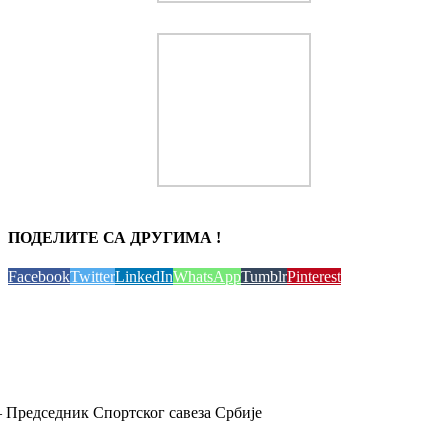
ПОДЕЛИТЕ СА ДРУГИМА !
Facebook
Twitter
LinkedIn
WhatsApp
Tumblr
Pinterest
 Председник Спортског савеза Србије