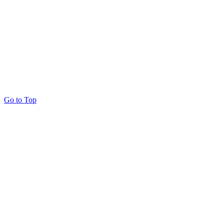
Go to Top