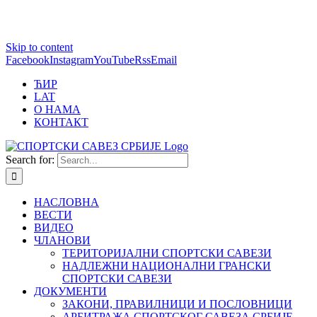
1 win online
Skip to content
https://pin-up-bets.kz/
https://rupinup.com/
https://pinup-oyun.com/
mostbet
Facebook
Instagram
YouTube
Rss
Email
ЋИР
LAT
О НАМА
КОНТАКТ
Search for:
НАСЛОВНА
ВЕСТИ
ВИДЕО
ЧЛАНОВИ
ТЕРИТОРИЈАЛНИ СПОРТСКИ САВЕЗИ
НАДЛЕЖНИ НАЦИОНАЛНИ ГРАНСКИ
СПОРТСКИ САВЕЗИ
ДОКУМЕНТИ
ЗАКОНИ, ПРАВИЛНИЦИ И ПОСЛОВНИЦИ
АРБИТРАЖА СПОРТСКОГ САВЕЗА СРБИЈЕ