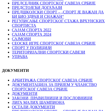
ПРЕДСЕДНИК СПОРТСКОГ САВЕЗА СРБИЈЕ
ПРЕДСТОЈЕЋИ ДОГАЂАЈИ
ПРЕДШКОЛСКИ СПОРТ – „СПОРТ ЈЕ ВАЖАН ДА
БИ БИО ЗДРАВ И СНАЖАН“
РЕГУЛИСАЊЕ СПОРТСKОГ СТАЖА ВРХУНСKИХ
СПОРТИСТА
САЈАМ СПОРТА 2022
САЈАМ СПОРТА 2024
САЈМОВИ
СЕОСКЕ ИГРЕ СПОРТСКОГ САВЕЗА СРБИЈЕ
СПОРТ У ПОЛИЦИЈИ
ТЕРИТОРИЈАЛНИ СПОРТСКИ САВЕЗИ
УПРАВА
ДОКУМЕНТИ
АРБИТРАЖА СПОРТСКОГ САВЕЗА СРБИЈЕ
ДОКУМЕНТАЦИЈА ЗА ПРИЈЕМ У ЧЛАНСТВО
СПОРТСКОГ САВЕЗА СРБИЈЕ
ДОКУМЕНТИ
ЗАКОНИ, ПРАВИЛНИЦИ И ПОСЛОВНИЦИ
ЛИГА МАЛИХ ШАМПИОНА
ОСТАЛИ ДОКУМЕНТИ