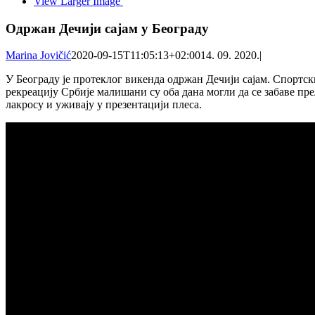
View Larger Image
Одржан Дечији сајам у Београду
Marina Jovičić
2020-09-15T11:05:13+02:00
14. 09. 2020.
|
У Београду је протеклог викенда одржан Дечији сајам. Спортск
рекреацију Србије малишани су оба дана могли да се забаве пре
лакросу и уживају у презентацији плеса.