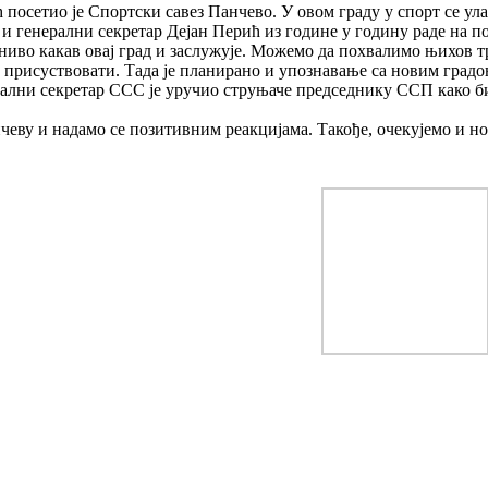
осетио је Спортски савез Панчево. У овом граду у спорт се улаг
 генерални секретар Дејан Перић из године у годину раде на п
ниво какав овај град и заслужује. Можемо да похвалимо њихов т
 присуствовати. Тада је планирано и упознавање са новим градо
ални секретар ССС је уручио струњаче председнику ССП како би 
чеву и надамо се позитивним реакцијама. Такође, очекујемо и нов