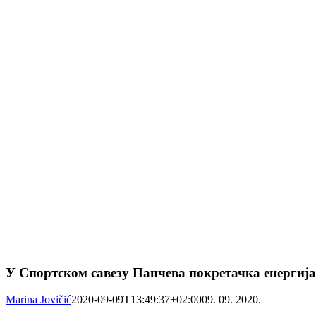
У Спортском савезу Панчева покретачка енергија
Marina Jovičić
2020-09-09T13:49:37+02:00
09. 09. 2020.
|