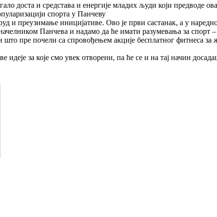
ало доста и средстава и енергије младих људи који предводе ова
опуларизацији спорта у Панчеву
руд и преузимање иницијативе. Ово је први састанак, а у наред
начелником Панчева и надамо да ће имати разумевања за спорт –
што пре почели са спровођењем акције бесплатног фитнеса за же
е идеје за које смо увек отворени, па ће се и на тај начин доса