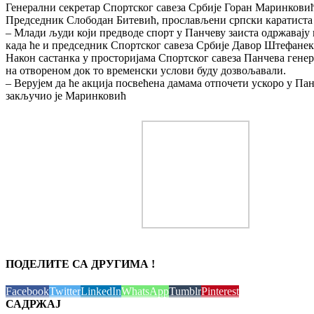
Генерални секретар Спортског савеза Србије Горан Маринковић п
Председник Слободан Битевић, прослављени српски каратиста и
– Млади људи који предводе спорт у Панчеву заиста одржавају 
када ће и председник Спортског савеза Србије Давор Штефанек
Након састанка у просторијама Спортског савеза Панчева генер
на отвореном док то временски услови буду дозвољавали.
– Верујем да ће акција посвећена дамама отпочети ускоро у Пан
закључио је Маринковић
ПОДЕЛИТЕ СА ДРУГИМА !
Facebook
Twitter
LinkedIn
WhatsApp
Tumblr
Pinterest
САДРЖАЈ