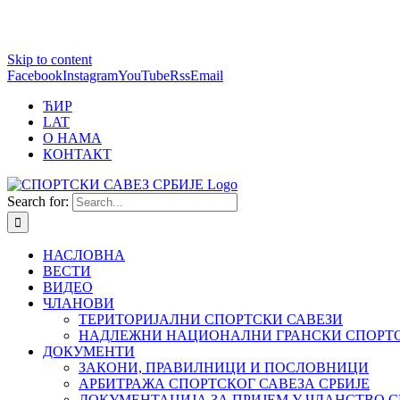
1 win online
Skip to content
https://pin-up-bets.kz/
https://rupinup.com/
https://pinup-oyun.com/
mostbet
Facebook
Instagram
YouTube
Rss
Email
ЋИР
LAT
О НАМА
КОНТАКТ
Search for:
НАСЛОВНА
ВЕСТИ
ВИДЕО
ЧЛАНОВИ
ТЕРИТОРИЈАЛНИ СПОРТСКИ САВЕЗИ
НАДЛЕЖНИ НАЦИОНАЛНИ ГРАНСКИ СПОРТС
ДОКУМЕНТИ
ЗАКОНИ, ПРАВИЛНИЦИ И ПОСЛОВНИЦИ
АРБИТРАЖА СПОРТСКОГ САВЕЗА СРБИЈЕ
ДОКУМЕНТАЦИЈА ЗА ПРИЈЕМ У ЧЛАНСТВО С