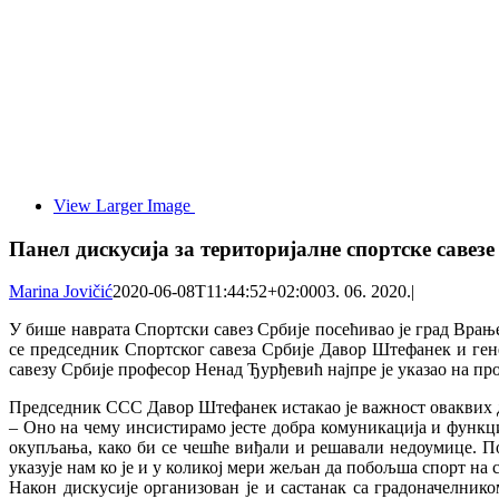
View Larger Image
Панел дискусија за територијалне спортске савез
Marina Jovičić
2020-06-08T11:44:52+02:00
03. 06. 2020.
|
У бише наврата Спортски савез Србије посећивао је град Врање
се председник Спортског савеза Србије Давор Штефанек и ген
савезу Србије професор Ненад Ђурђевић најпре је указао на пр
Председник ССС Давор Штефанек истакао је важност оваквих д
– Оно на чему инсистирамо јесте добра комуникација и функц
окупљања, како би се чешће виђали и решавали недоумице. Поч
указује нам ко је и у коликој мери жељан да побољша спорт на 
Након дискусије организован је и састанак са градоначелник