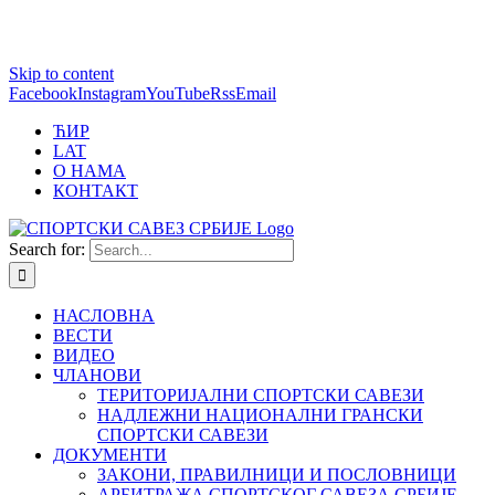
1 win online
Skip to content
https://pin-up-bets.kz/
https://rupinup.com/
https://pinup-oyun.com/
mostbet
Facebook
Instagram
YouTube
Rss
Email
ЋИР
LAT
О НАМА
КОНТАКТ
Search for:
НАСЛОВНА
ВЕСТИ
ВИДЕО
ЧЛАНОВИ
ТЕРИТОРИЈАЛНИ СПОРТСКИ САВЕЗИ
НАДЛЕЖНИ НАЦИОНАЛНИ ГРАНСКИ
СПОРТСКИ САВЕЗИ
ДОКУМЕНТИ
ЗАКОНИ, ПРАВИЛНИЦИ И ПОСЛОВНИЦИ
АРБИТРАЖА СПОРТСКОГ САВЕЗА СРБИЈЕ