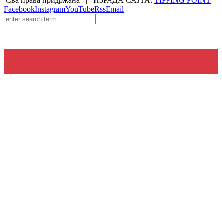
Сва права придржана | ИЗРАДА САЈТА:
TIPPING POINT
Facebook
Instagram
YouTube
Rss
Email