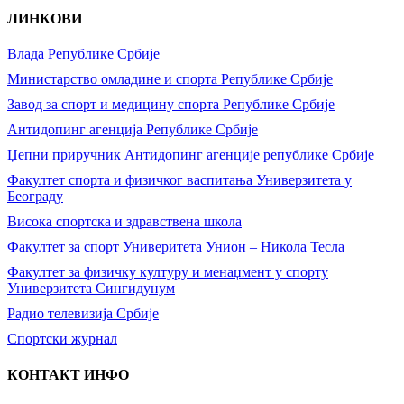
ЛИНКОВИ
Влада Републике Србије
Министарство омладине и спорта Републике Србије
Завод за спорт и медицину спорта Републике Србије
Антидопинг агенција Републике Србије
Џепни приручник Антидопинг агенције републике Србије
Факултет спорта и физичког васпитања Универзитета у
Београду
Висока спортска и здравствена школа
Факултет за спорт Универитета Унион – Никола Тесла
Факултет за физичку културу и менаџмент у спорту
Универзитета Сингидунум
Радио телевизија Србије
Спортски журнал
КОНТАКТ ИНФО