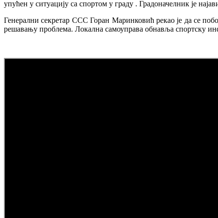
упућен у ситуацију са спортом у граду . Градоначелник је нај
Генерални секретар ССС Горан Маринковић рекао је да се побо
решавању проблема. Локална самоуправа обнавља спортску инфр