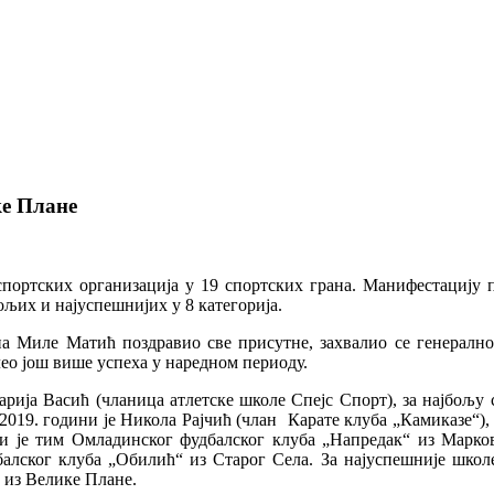
е Плане
портских организација у 19 спортских грана. Манифестацију п
љих и најуспешнијих у 8 категорија.
на Миле Матић поздравио све присутне, захвалио се генерално
ео још више успеха у наредном периоду.
арија Васић (чланица атлетске школе Спејс Спорт), за најбољу
019. години је Никола Рајчић (члан Карате клуба „Камиказе“), 
ни је тим Омладинског фудбалског клуба „Напредак“ из Марко
алског клуба „Обилић“ из Старог Села. За најуспешније школе
 из Велике Плане.