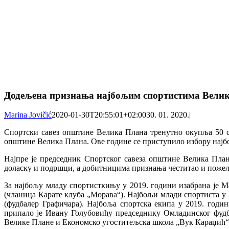
Додељена признања најбољим спортистима Велик
Marina Jovičić
2020-01-30T20:55:01+02:00
30. 01. 2020.
|
Спортски савез општине Велика Плана тренутно окупља 50 с
општине Велика Плана. Ове године се приступило избору најбо
Најпре је председник Спортског савеза општине Велика Пла
доласку и подршци, а добитницима признања честитао и пожел
За најбољу младу спортисткињу у 2019. години изабрана је М
(чланица Карате клуба „Морава“). Најбољи млади спортиста у 2
(фудбалер Графичара). Најбоља спортска екипа у 2019. годи
припало је Ивану Голубовићу председнику Омладинског фудб
Велике Плане и Економско угоститељска школа „Вук Караџић“