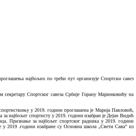
роглашења најбољих по трећи пут организује Спортски савез
м секретару Спортског савеза Србије Горану Маринковићу на
 спортисткињу у 2019. години проглашена је Марија Павловић,
а за најбољег спортисту у 2019. години изабран је Дејан Видић
вца. Признање за најбољег спортског радника у 2019. години
 у 2019 .години изабране су Основна школа „Свети Сава“ из