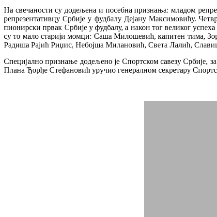
На свечаности су додељена и посебна признања: младом репр
репрезентативцу Србије у фудбалу Дејану Максимовићу. Четвр
пионирски првак Србије у фудбалу, а након тог великог успеха
су то мало старији момци: Саша Милошевић, капитен тима, З
Радиша Рајић Риџис, Небојша Милановић, Света Лалић, Слав
Специјално признање додељено је Спортском савезу Србије, за
Плана Ђорђе Стефановић уручио генералном секретару Спортск