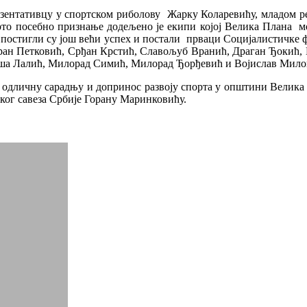
езентативцу у спортском риболову Жарку Коларевићу, младом р
то посебно признање додељено је екипи којој Велика Плана мор
 постигли су још већи успех и постали прваци Социјалистичке ф
оран Петковић, Срђан Крстић, Славољуб Вранић, Драган Ђокић, 
иша Лалић, Милорад Симић, Милорад Ђорђевић и Војислав Мило
 одличну сарадњу и допринос развоју спорта у општини Велика 
ог савеза Србије Горану Маринковићу.