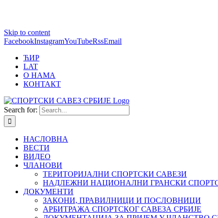
1 win online
Skip to content
https://pin-up-bets.kz/
https://rupinup.com/
https://pinup-oyun.com/
mostbet
Facebook
Instagram
YouTube
Rss
Email
ЋИР
LAT
О НАМА
КОНТАКТ
Search for:
НАСЛОВНА
ВЕСТИ
ВИДЕО
ЧЛАНОВИ
ТЕРИТОРИЈАЛНИ СПОРТСКИ САВЕЗИ
НАДЛЕЖНИ НАЦИОНАЛНИ ГРАНСКИ СПОРТС
ДОКУМЕНТИ
ЗАКОНИ, ПРАВИЛНИЦИ И ПОСЛОВНИЦИ
АРБИТРАЖА СПОРТСКОГ САВЕЗА СРБИЈЕ
ДОКУМЕНТАЦИЈА ЗА ПРИЈЕМ У ЧЛАНСТВО С