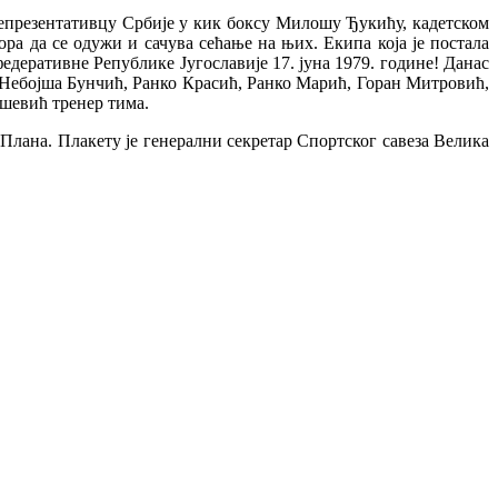
епрезентативцу Србије у кик боксу Милошу Ђукићу, кадетском
а да се одужи и сачува сећање на њих. Екипа која је постала
едеративне Републике Југославије 17. јуна 1979. године! Данас
Небојша Бунчић, Ранко Красић, Ранко Марић, Горан Митровић,
шевић тренер тима.
Плана. Плакету је генерални секретар Спортског савеза Велика