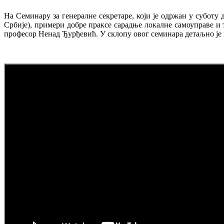
На Семинару за генералне секретаре, који је одржан у субот
Србије), примери добре праксе сарадње локалне самоуправе и
професор Ненад Ђурђевић. У склопу овог семинара детаљно је п