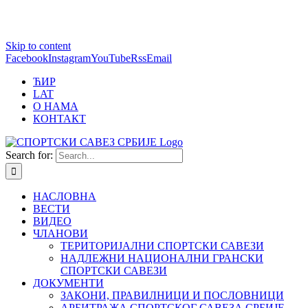
1 win online
Skip to content
https://pin-up-bets.kz/
https://rupinup.com/
https://pinup-oyun.com/
mostbet
Facebook
Instagram
YouTube
Rss
Email
ЋИР
LAT
О НАМА
КОНТАКТ
Search for:
НАСЛОВНА
ВЕСТИ
ВИДЕО
ЧЛАНОВИ
ТЕРИТОРИЈАЛНИ СПОРТСКИ САВЕЗИ
НАДЛЕЖНИ НАЦИОНАЛНИ ГРАНСКИ
СПОРТСКИ САВЕЗИ
ДОКУМЕНТИ
ЗАКОНИ, ПРАВИЛНИЦИ И ПОСЛОВНИЦИ
АРБИТРАЖА СПОРТСКОГ САВЕЗА СРБИЈЕ