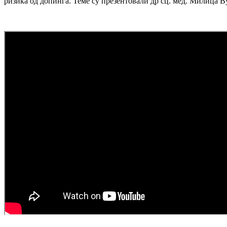
ризика од допинга. Теме су презентовали др сц. мед. Милица 