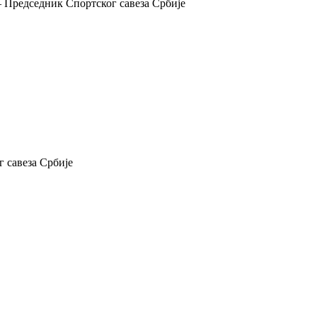
 Председник Спортског савеза Србије
 савеза Србије