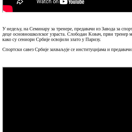
У недељу, на Семинару за тренере, предавачи из Завода за спо
деце основношколског узраста. Слободан Kовач, први тренер м
како су сениори Србије освојили злато у Паризу.
Спортски савез Србије захваљује се институцијама и предавач