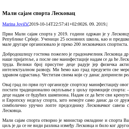
Мали сајам спорта Лесковац
Marina Jovičić
2019-10-14T22:57:41+02:00
26. 09. 2019.
|
Први Мали сајам спорта у 2019. години одржан је у Лесковц
Републике Србије. Ученици 25 основних школа, као и предшко
мале другаре организовало је преко 200 лесковачких спортиста.
Добродошлицу гостима пожелео је градоначелник Лесковца др Г
наше пријатеље, а после ове манифестације надам се да ће Лес
труда. Велики број присутне деце радује јер физичка акт
интелектуалном развоју. Ми ћемо као град предузети све мере
здравом одрастању. Честитам свима који су данас допринели реа
Овај град по први пут организује спортску манифестацију ово
постати традиционално окупљање у циљу промоције спорта: – 
деце надам се будућих шампиона. Надам се да ћете сви крену
и Европску недељу спорта, зато немојте само данас да се дру
симболично уручио лопте председнику Лесковачког савеза 
Лесковца.
Мали сајам спорта отворио је министар омладине и спорта В
циљ је да се не види разлика између Лесковца и било ког друг