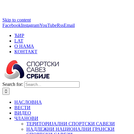
1 win online
Skip to content
https://pin-up-bets.kz/
https://rupinup.com/
https://pinup-oyun.com/
mostbet
Facebook
Instagram
YouTube
Rss
Email
ЋИР
LAT
О НАМА
КОНТАКТ
Search for:
НАСЛОВНА
ВЕСТИ
ВИДЕО
ЧЛАНОВИ
ТЕРИТОРИЈАЛНИ СПОРТСКИ САВЕЗИ
НАДЛЕЖНИ НАЦИОНАЛНИ ГРАНСКИ