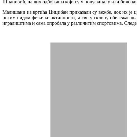
Шпановић, наших одбојкаша који су у полуфиналу или било кој
Малишани из вртића Цицибан приказали су вежбе, док их је це
неким видом физичке активности, а све у склопу обележавања 
игралиштима и сама опробала у различитим спортовима. Следећ