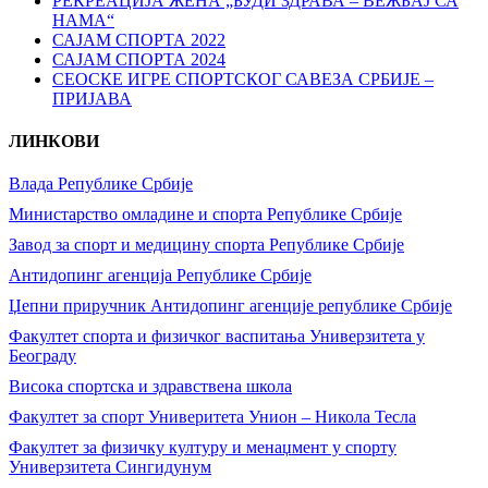
РЕКРЕАЦИЈА ЖЕНА „БУДИ ЗДРАВА – ВЕЖБАЈ СА
НАМА“
САЈАМ СПОРТА 2022
САЈАМ СПОРТА 2024
СЕОСКЕ ИГРЕ СПОРТСКОГ САВЕЗА СРБИЈЕ –
ПРИЈАВА
ЛИНКОВИ
Влада Републике Србије
Министарство омладине и спорта Републике Србије
Завод за спорт и медицину спорта Републике Србије
Антидопинг агенција Републике Србије
Џепни приручник Антидопинг агенције републике Србије
Факултет спорта и физичког васпитања Универзитета у
Београду
Висока спортска и здравствена школа
Факултет за спорт Универитета Унион – Никола Тесла
Факултет за физичку културу и менаџмент у спорту
Универзитета Сингидунум