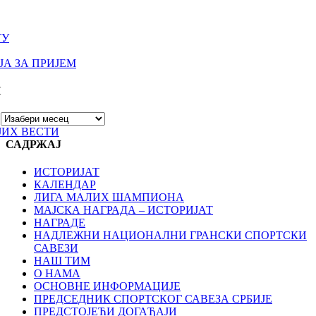
ТУ
А ЗА ПРИЈЕМ
И
ЈИХ ВЕСТИ
САДРЖАЈ
ИСТОРИЈАТ
КАЛЕНДАР
ЛИГА МАЛИХ ШАМПИОНА
МАЈСКА НАГРАДА – ИСТОРИЈАТ
НАГРАДЕ
НАДЛЕЖНИ НАЦИОНАЛНИ ГРАНСКИ СПОРТСКИ
САВЕЗИ
НАШ ТИМ
О НАМА
ОСНОВНЕ ИНФОРМАЦИЈЕ
ПРЕДСЕДНИК СПОРТСКОГ САВЕЗА СРБИЈЕ
ПРЕДСТОЈЕЋИ ДОГАЂАЈИ