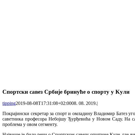
Спортски савез Србије бринуће о спорту у Kули
tipping
2019-08-08T17:31:08+02:00
08. 08. 2019.
|
Покрајински секретар за спорт и омладину Владимир Батез уго
саветника професора Небојшу Ђурђевића у Новом Саду. На с
проблема у овом сегменту.
Највише је било речи о Спортском савезу општине Kуле, где в