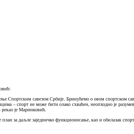
овић:
ђење Спортским савезом Србије. Бринућемо о овом спортском сав
нцима – спорт не може бити олако схваћен, неопходно је разуме
– рекао је Маринковић.
је план за даљле заједничко функционисање, као и обилазак спор