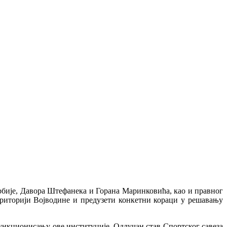
Србије, Давора Штефанека и Горана Маринковића, као и правног
риторији Војводине и предузети конкетни кораци у решавању
функционисању ове институције. Одлучан став Спортског савеза