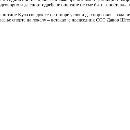
дговорно и да спорт одређене општине не сме бити запостављен, д
 општине Kула све док се не створе услови да спорт овог града 
сање спорта на локалу – истакао је председник ССС Давор Ште