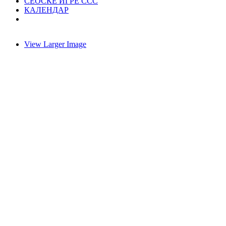
СЕОСКЕ ИГРЕ ССС
КАЛЕНДАР
View Larger Image