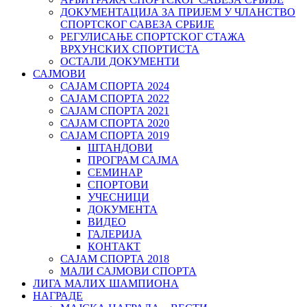
ДОКУМЕНТАЦИЈА ЗА ПРИЈЕМ У ЧЛАНСТВО
СПОРТСКОГ САВЕЗА СРБИЈЕ
РЕГУЛИСАЊЕ СПОРТСKОГ СТАЖА
ВРХУНСKИХ СПОРТИСТА
ОСТАЛИ ДОКУМЕНТИ
САЈМОВИ
САЈАМ СПОРТА 2024
САЈАМ СПОРТА 2022
САЈАМ СПОРТА 2021
САЈАМ СПОРТА 2020
САЈАМ СПОРТА 2019
ШТАНДОВИ
ПРОГРАМ САЈМА
СЕМИНАР
СПОРТОВИ
УЧЕСНИЦИ
ДОКУМЕНТА
ВИДЕО
ГАЛЕРИЈА
КОНТАКТ
САЈАМ СПОРТА 2018
МАЛИ САЈМОВИ СПОРТА
ЛИГА МАЛИХ ШАМПИОНА
НАГРАДЕ