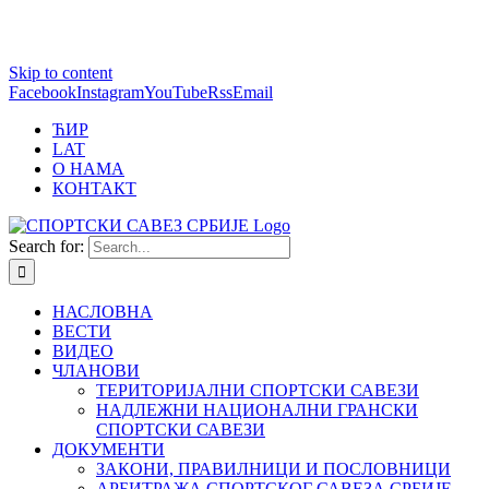
1 win online
Skip to content
https://pin-up-bets.kz/
https://rupinup.com/
https://pinup-oyun.com/
mostbet
Facebook
Instagram
YouTube
Rss
Email
ЋИР
LAT
О НАМА
КОНТАКТ
Search for:
НАСЛОВНА
ВЕСТИ
ВИДЕО
ЧЛАНОВИ
ТЕРИТОРИЈАЛНИ СПОРТСКИ САВЕЗИ
НАДЛЕЖНИ НАЦИОНАЛНИ ГРАНСКИ
СПОРТСКИ САВЕЗИ
ДОКУМЕНТИ
ЗАКОНИ, ПРАВИЛНИЦИ И ПОСЛОВНИЦИ
АРБИТРАЖА СПОРТСКОГ САВЕЗА СРБИЈЕ