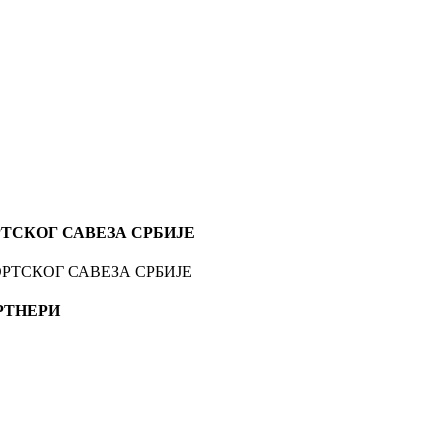
ТСКОГ САВЕЗА СРБИЈЕ
РТНЕРИ