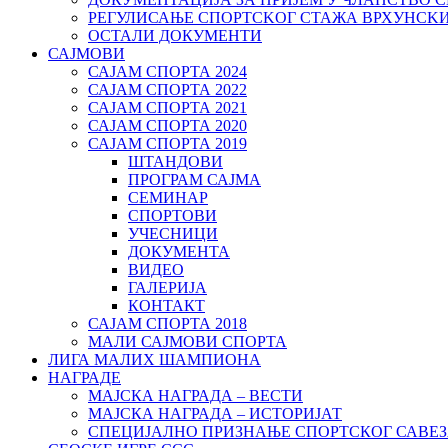
РЕГУЛИСАЊЕ СПОРТСKОГ СТАЖА ВРХУНСK
ОСТАЛИ ДОКУМЕНТИ
САЈМОВИ
САЈАМ СПОРТА 2024
САЈАМ СПОРТА 2022
САЈАМ СПОРТА 2021
САЈАМ СПОРТА 2020
САЈАМ СПОРТА 2019
ШТАНДОВИ
ПРОГРАМ САЈМА
СЕМИНАР
СПОРТОВИ
УЧЕСНИЦИ
ДОКУМЕНТА
ВИДЕО
ГАЛЕРИЈА
КОНТАКТ
САЈАМ СПОРТА 2018
МАЛИ САЈМОВИ СПОРТА
ЛИГА МАЛИХ ШАМПИОНА
НАГРАДЕ
МАЈСКА НАГРАДА – ВЕСТИ
МАЈСКА НАГРАДА – ИСТОРИЈАТ
СПЕЦИЈАЛНО ПРИЗНАЊЕ СПОРТСКОГ САВЕЗ