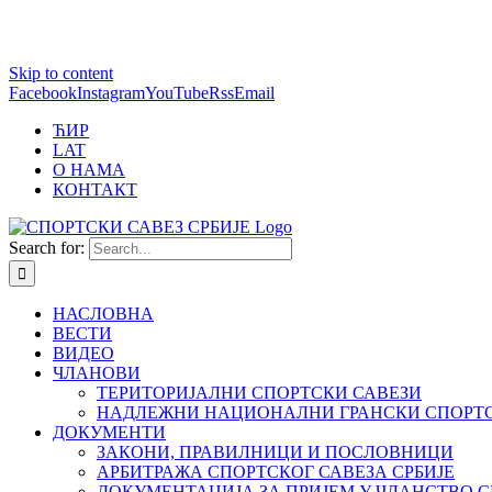
1 win online
Skip to content
https://pin-up-bets.kz/
https://rupinup.com/
https://pinup-oyun.com/
mostbet
Facebook
Instagram
YouTube
Rss
Email
ЋИР
LAT
О НАМА
КОНТАКТ
Search for:
НАСЛОВНА
ВЕСТИ
ВИДЕО
ЧЛАНОВИ
ТЕРИТОРИЈАЛНИ СПОРТСКИ САВЕЗИ
НАДЛЕЖНИ НАЦИОНАЛНИ ГРАНСКИ СПОРТС
ДОКУМЕНТИ
ЗАКОНИ, ПРАВИЛНИЦИ И ПОСЛОВНИЦИ
АРБИТРАЖА СПОРТСКОГ САВЕЗА СРБИЈЕ
ДОКУМЕНТАЦИЈА ЗА ПРИЈЕМ У ЧЛАНСТВО С