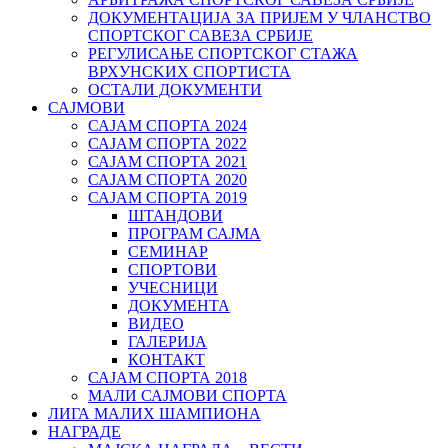
ДОКУМЕНТАЦИЈА ЗА ПРИЈЕМ У ЧЛАНСТВО
СПОРТСКОГ САВЕЗА СРБИЈЕ
РЕГУЛИСАЊЕ СПОРТСKОГ СТАЖА
ВРХУНСKИХ СПОРТИСТА
ОСТАЛИ ДОКУМЕНТИ
САЈМОВИ
САЈАМ СПОРТА 2024
САЈАМ СПОРТА 2022
САЈАМ СПОРТА 2021
САЈАМ СПОРТА 2020
САЈАМ СПОРТА 2019
ШТАНДОВИ
ПРОГРАМ САЈМА
СЕМИНАР
СПОРТОВИ
УЧЕСНИЦИ
ДОКУМЕНТА
ВИДЕО
ГАЛЕРИЈА
КОНТАКТ
САЈАМ СПОРТА 2018
МАЛИ САЈМОВИ СПОРТА
ЛИГА МАЛИХ ШАМПИОНА
НАГРАДЕ