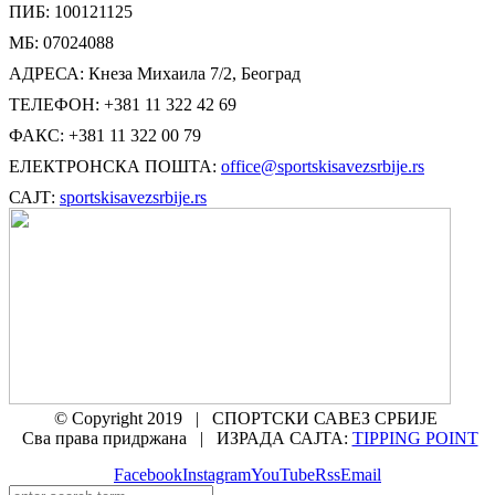
ПИБ: 100121125
МБ: 07024088
АДРЕСА: Кнеза Михаила 7/2, Београд
ТЕЛЕФОН: +381 11 322 42 69
ФАКС: +381 11 322 00 79
ЕЛЕКТРОНСКА ПОШТА:
office@sportskisavezsrbije.rs
САЈТ:
sportskisavezsrbije.rs
© Copyright 2019 | СПОРТСКИ САВЕЗ СРБИЈЕ
Сва права придржана | ИЗРАДА САЈТА:
TIPPING POINT
Facebook
Instagram
YouTube
Rss
Email