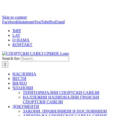
1 win online
Skip to content
https://pin-up-bets.kz/
https://rupinup.com/
https://pinup-oyun.com/
mostbet
Facebook
Instagram
YouTube
Rss
Email
ЋИР
LAT
О НАМА
КОНТАКТ
Search for:
НАСЛОВНА
ВЕСТИ
ВИДЕО
ЧЛАНОВИ
ТЕРИТОРИЈАЛНИ СПОРТСКИ САВЕЗИ
НАДЛЕЖНИ НАЦИОНАЛНИ ГРАНСКИ
СПОРТСКИ САВЕЗИ
ДОКУМЕНТИ
ЗАКОНИ, ПРАВИЛНИЦИ И ПОСЛОВНИЦИ
АРБИТРАЖА СПОРТСКОГ САВЕЗА СРБИЈЕ