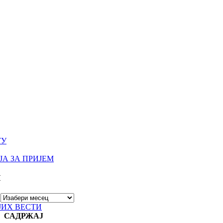
ТУ
А ЗА ПРИЈЕМ
И
ЈИХ ВЕСТИ
САДРЖАЈ