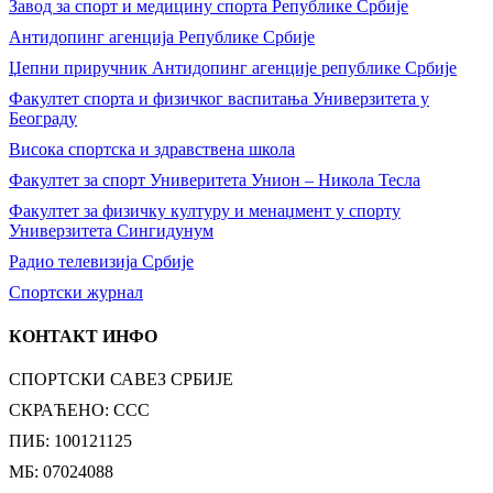
Завод за спорт и медицину спорта Републике Србије
Антидопинг агенција Републике Србије
Џепни приручник Антидопинг агенције републике Србије
Факултет спорта и физичког васпитања Универзитета у
Београду
Висока спортска и здравствена школа
Факултет за спорт Универитета Унион – Никола Тесла
Факултет за физичку културу и менаџмент у спорту
Универзитета Сингидунум
Радио телевизија Србије
Спортски журнал
КОНТАКТ ИНФО
СПОРТСКИ САВЕЗ СРБИЈЕ
СКРАЋЕНО: ССС
ПИБ: 100121125
МБ: 07024088