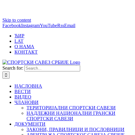
1 win online
Skip to content
https://pin-up-bets.kz/
https://rupinup.com/
https://pinup-oyun.com/
mostbet
Facebook
Instagram
YouTube
Rss
Email
ЋИР
LAT
О НАМА
КОНТАКТ
Search for:
НАСЛОВНА
ВЕСТИ
ВИДЕО
ЧЛАНОВИ
ТЕРИТОРИЈАЛНИ СПОРТСКИ САВЕЗИ
НАДЛЕЖНИ НАЦИОНАЛНИ ГРАНСКИ
СПОРТСКИ САВЕЗИ
ДОКУМЕНТИ
ЗАКОНИ, ПРАВИЛНИЦИ И ПОСЛОВНИЦИ
АРБИТРАЖА СПОРТСКОГ САВЕЗА СРБИЈЕ