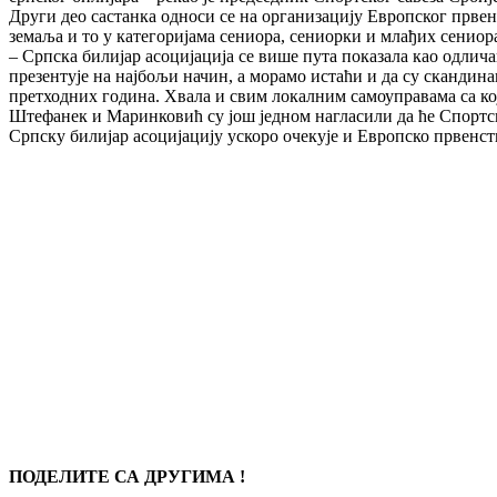
Други део састанка односи се на организацију Европског првен
земаља и то у категоријама сениора, сениорки и млађих сенио
– Српска билијар асоцијација се више пута показала као одлич
презентује на најбољи начин, а морамо истаћи и да су скандина
претходних година. Хвала и свим локалним самоуправама са кој
Штефанек и Маринковић су још једном нагласили да ће Спортск
Српску билијар асоцијацију ускоро очекује и Европско првенст
ПОДЕЛИТЕ СА ДРУГИМА !