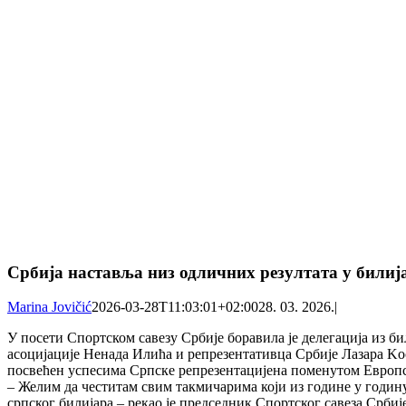
Србија наставља низ одличних резултата у билиј
Marina Jovičić
2026-03-28T11:03:01+02:00
28. 03. 2026.
|
У посети Спортском савезу Србије боравила је делегација из
асоцијације Ненада Илића и репрезентативца Србије Лазара Kос
посвећен успесима Српске репрезентацијена поменутом Европск
– Желим да честитам свим такмичарима који из године у годину 
српског билијара – рекао је председник Спортског савеза Срби