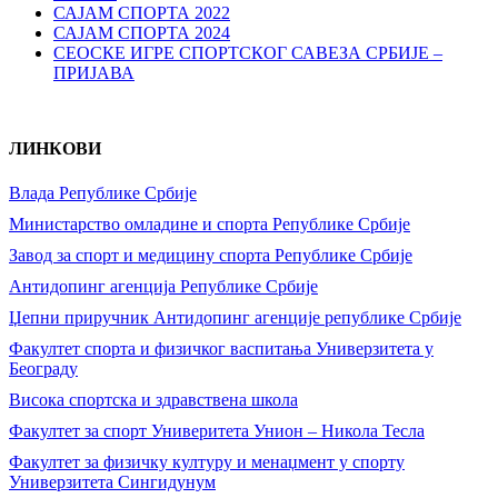
САЈАМ СПОРТА 2022
САЈАМ СПОРТА 2024
СЕОСКЕ ИГРЕ СПОРТСКОГ САВЕЗА СРБИЈЕ –
ПРИЈАВА
ЛИНКОВИ
Влада Републике Србије
Министарство омладине и спорта Републике Србије
Завод за спорт и медицину спорта Републике Србије
Антидопинг агенција Републике Србије
Џепни приручник Антидопинг агенције републике Србије
Факултет спорта и физичког васпитања Универзитета у
Београду
Висока спортска и здравствена школа
Факултет за спорт Универитета Унион – Никола Тесла
Факултет за физичку културу и менаџмент у спорту
Универзитета Сингидунум