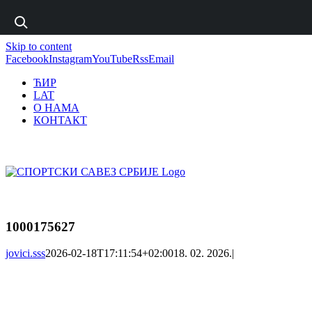
1 win online
Skip to content
https://pin-up-bets.kz/
https://rupinup.com/
https://pinup-oyun.com/
mostbet
Facebook
Instagram
YouTube
Rss
Email
ЋИР
LAT
О НАМА
КОНТАКТ
1000175627
jovici.sss
2026-02-18T17:11:54+02:00
18. 02. 2026.
|