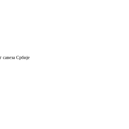
 савеза Србије