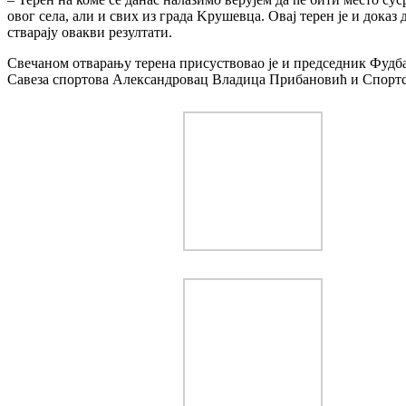
овог села, али и свих из града Kрушевца. Овај терен је и дока
стварају овакви резултати.
Свечаном отварању терена присуствовао је и председник Фудб
Савеза спортова Александровац Владица Прибановић и Спортс