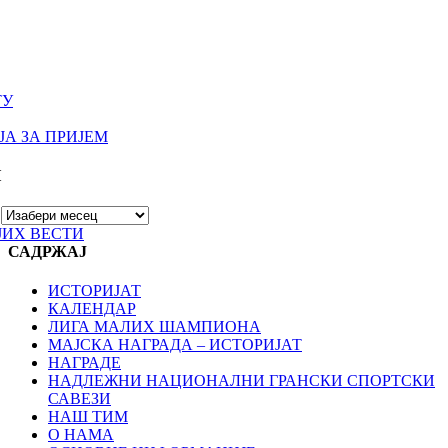
ТУ
А ЗА ПРИЈЕМ
И
ЈИХ ВЕСТИ
САДРЖАЈ
ИСТОРИЈАТ
КАЛЕНДАР
ЛИГА МАЛИХ ШАМПИОНА
МАЈСКА НАГРАДА – ИСТОРИЈАТ
НАГРАДЕ
НАДЛЕЖНИ НАЦИОНАЛНИ ГРАНСКИ СПОРТСКИ
САВЕЗИ
НАШ ТИМ
О НАМА