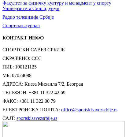
Факултет за физичку културу и менаџмент у спорту
Универзитета Сингидунум
Радио телевизија Србије
Спортски журнал
КОНТАКТ ИНФО
СПОРТСКИ САВЕЗ СРБИЈЕ
СКРАЋЕНО: ССС
ПИБ: 100121125
МБ: 07024088
АДРЕСА: Кнеза Михаила 7/2, Београд
ТЕЛЕФОН: +381 11 322 42 69
ФАКС: +381 11 322 00 79
ЕЛЕКТРОНСКА ПОШТА:
office@sportskisavezsrbije.rs
САЈТ:
sportskisavezsrbije.rs