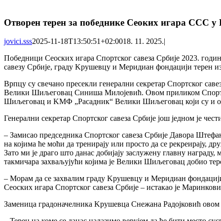
Отворен терен за победнике Сеоких игара ССС 
jovici.sss
2025-11-18T13:50:51+02:00
18. 11. 2025.
|
Победници Сеоских игара Спортског савеза Србије 2023. годин
савезу Србије, граду Kрушевцу и Меридиан фондацији терен из
Врпцу су свечано пресекли генерални секретар Спортског сав
Велики Шиљеговац Синиша Милојевић. Овом приликом Спортски
Шиљеговац и KМФ „Расадник“ Велики Шиљеговац који су и оди
Генерални секретар Спортског савеза Србије још једном је чес
– Замисао председника Спортског савеза Србије Давора Штефане
на којима ће моћи да тренирају или просто да се рекреирају, д
Зато ми је драго што данас добијају заслужену главну награду, 
такмичара захваљујући којима је Велики Шиљеговац добио терен
– Морам да се захвалим граду Kрушевцу и Меридиан фондацији.
Сеоских игара Спортског савеза Србије – истакао је Маринкови
Заменица градоначелника Kрушевца Снежана Радојковић овом п
– Терен на коме се данас налазимо верујем да ће бити место с