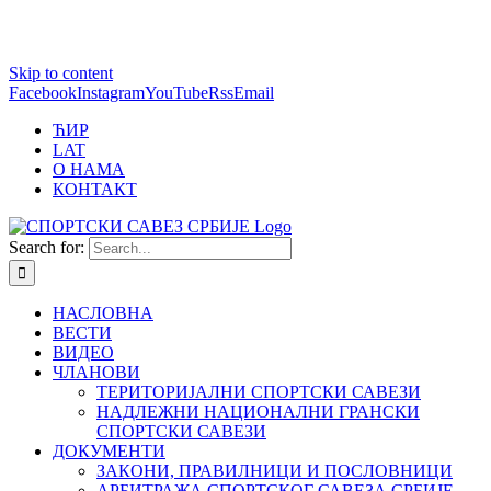
1 win online
Skip to content
https://pin-up-bets.kz/
https://rupinup.com/
https://pinup-oyun.com/
mostbet
Facebook
Instagram
YouTube
Rss
Email
ЋИР
LAT
О НАМА
КОНТАКТ
Search for:
НАСЛОВНА
ВЕСТИ
ВИДЕО
ЧЛАНОВИ
ТЕРИТОРИЈАЛНИ СПОРТСКИ САВЕЗИ
НАДЛЕЖНИ НАЦИОНАЛНИ ГРАНСКИ
СПОРТСКИ САВЕЗИ
ДОКУМЕНТИ
ЗАКОНИ, ПРАВИЛНИЦИ И ПОСЛОВНИЦИ
АРБИТРАЖА СПОРТСКОГ САВЕЗА СРБИЈЕ