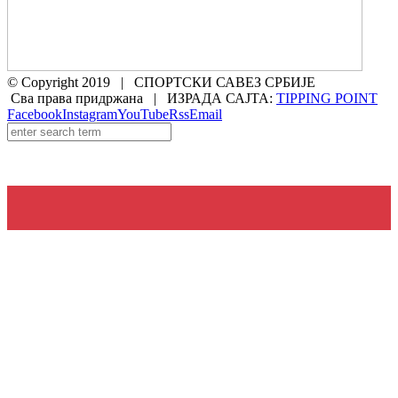
© Copyright 2019 | СПОРТСКИ САВЕЗ СРБИЈЕ
Сва права придржана | ИЗРАДА САЈТА:
TIPPING POINT
Facebook
Instagram
YouTube
Rss
Email