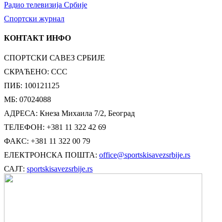
Радио телевизија Србије
Спортски журнал
КОНТАКТ ИНФО
СПОРТСКИ САВЕЗ СРБИЈЕ
СКРАЋЕНО: ССС
ПИБ: 100121125
МБ: 07024088
АДРЕСА: Кнеза Михаила 7/2, Београд
ТЕЛЕФОН: +381 11 322 42 69
ФАКС: +381 11 322 00 79
ЕЛЕКТРОНСКА ПОШТА:
office@sportskisavezsrbije.rs
САЈТ:
sportskisavezsrbije.rs