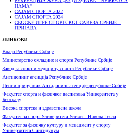
РЕКРЕАЦИЈА ЖЕНА „БУДИ ЗДРАВА – ВЕЖБАЈ СА
НАМА“
САЈАМ СПОРТА 2022
САЈАМ СПОРТА 2024
СЕОСКЕ ИГРЕ СПОРТСКОГ САВЕЗА СРБИЈЕ –
ПРИЈАВА
ЛИНКОВИ
Влада Републике Србије
Министарство омладине и спорта Републике Србије
Завод за спорт и медицину спорта Републике Србије
Антидопинг агенција Републике Србије
Џепни приручник Антидопинг агенције републике Србије
Факултет спорта и физичког васпитања Универзитета у
Београду
Висока спортска и здравствена школа
Факултет за спорт Универитета Унион – Никола Тесла
Факултет за физичку културу и менаџмент у спорту
Универзитета Сингидунум