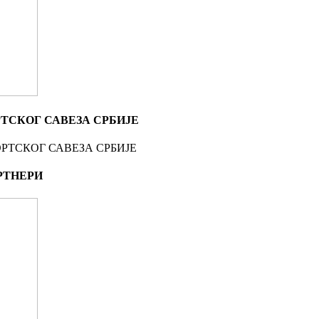
ТСКОГ САВЕЗА СРБИЈЕ
РТНЕРИ