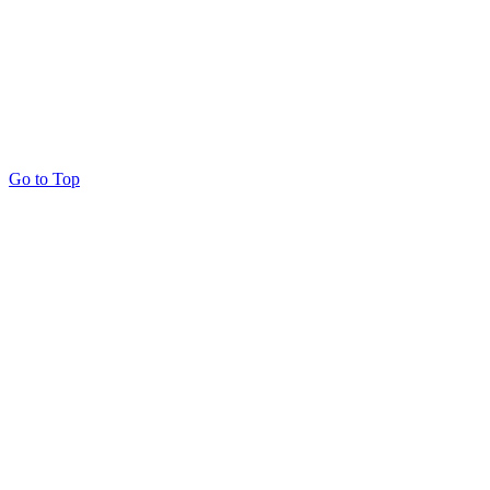
Go to Top