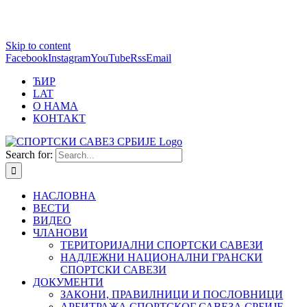
1 win online
Skip to content
https://pin-up-bets.kz/
https://rupinup.com/
https://pinup-oyun.com/
mostbet
Facebook
Instagram
YouTube
Rss
Email
ЋИР
LAT
О НАМА
КОНТАКТ
Search for:
НАСЛОВНА
ВЕСТИ
ВИДЕО
ЧЛАНОВИ
ТЕРИТОРИЈАЛНИ СПОРТСКИ САВЕЗИ
НАДЛЕЖНИ НАЦИОНАЛНИ ГРАНСКИ
СПОРТСКИ САВЕЗИ
ДОКУМЕНТИ
ЗАКОНИ, ПРАВИЛНИЦИ И ПОСЛОВНИЦИ
АРБИТРАЖА СПОРТСКОГ САВЕЗА СРБИЈЕ