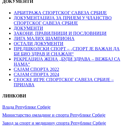
ДОКУМЕНТИ
АРБИТРАЖА СПОРТСКОГ САВЕЗА СРБИЈЕ
ДОКУМЕНТАЦИЈА ЗА ПРИЈЕМ У ЧЛАНСТВО
СПОРТСКОГ САВЕЗА СРБИЈЕ
ДОКУМЕНТИ
ЗАКОНИ, ПРАВИЛНИЦИ И ПОСЛОВНИЦИ
ЛИГА МАЛИХ ШАМПИОНА
ОСТАЛИ ДОКУМЕНТИ
ПРЕДШКОЛСКИ СПОРТ – „СПОРТ ЈЕ ВАЖАН ДА
БИ БИО ЗДРАВ И СНАЖАН“
РЕКРЕАЦИЈА ЖЕНА „БУДИ ЗДРАВА – ВЕЖБАЈ СА
НАМА“
САЈАМ СПОРТА 2022
САЈАМ СПОРТА 2024
СЕОСКЕ ИГРЕ СПОРТСКОГ САВЕЗА СРБИЈЕ –
ПРИЈАВА
ЛИНКОВИ
Влада Републике Србије
Министарство омладине и спорта Републике Србије
Завод за спорт и медицину спорта Републике Србије