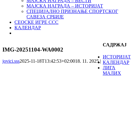
МАЈСКА НАГРАДА – ВЕСТИ
МАЈСКА НАГРАДА – ИСТОРИЈАТ
СПЕЦИЈАЛНО ПРИЗНАЊЕ СПОРТСКОГ
САВЕЗА СРБИЈЕ
СЕОСКЕ ИГРЕ ССС
КАЛЕНДАР
САДРЖАЈ
IMG-20251104-WA0002
ИСТОРИЈАТ
jovici.sss
2025-11-18T13:42:53+02:00
18. 11. 2025.
|
КАЛЕНДАР
ЛИГА
МАЛИХ