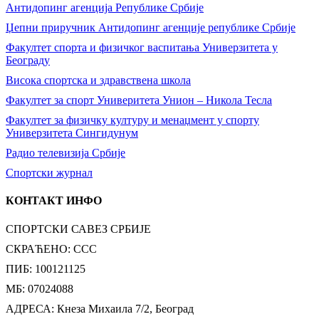
Антидопинг агенција Републике Србије
Џепни приручник Антидопинг агенције републике Србије
Факултет спорта и физичког васпитања Универзитета у
Београду
Висока спортска и здравствена школа
Факултет за спорт Универитета Унион – Никола Тесла
Факултет за физичку културу и менаџмент у спорту
Универзитета Сингидунум
Радио телевизија Србије
Спортски журнал
КОНТАКТ ИНФО
СПОРТСКИ САВЕЗ СРБИЈЕ
СКРАЋЕНО: ССС
ПИБ: 100121125
МБ: 07024088
АДРЕСА: Кнеза Михаила 7/2, Београд