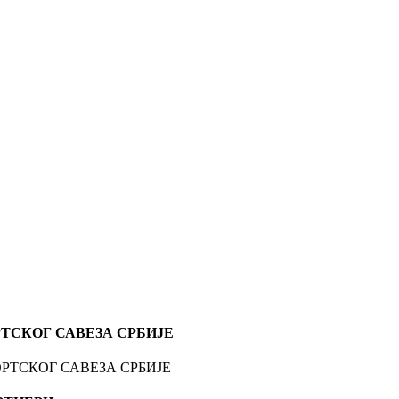
ТСКОГ САВЕЗА СРБИЈЕ