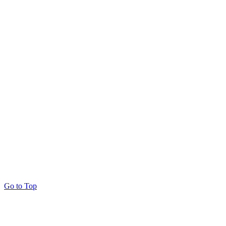
Go to Top