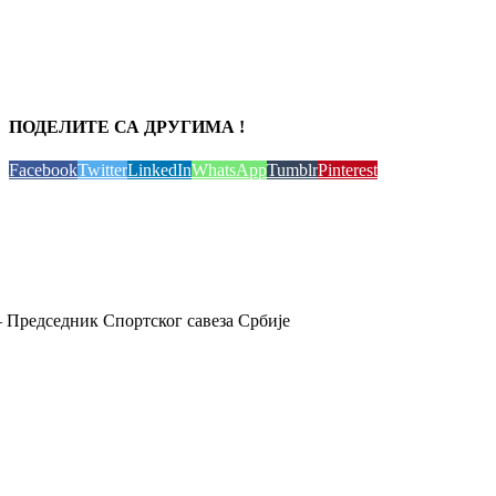
ПОДЕЛИТЕ СА ДРУГИМА !
Facebook
Twitter
LinkedIn
WhatsApp
Tumblr
Pinterest
 Председник Спортског савеза Србије