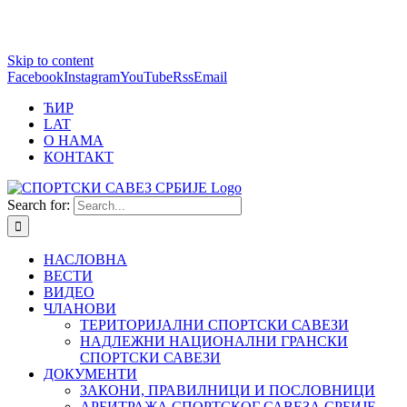
1 win online
Skip to content
https://pin-up-bets.kz/
https://rupinup.com/
https://pinup-oyun.com/
mostbet
Facebook
Instagram
YouTube
Rss
Email
ЋИР
LAT
О НАМА
КОНТАКТ
Search for:
НАСЛОВНА
ВЕСТИ
ВИДЕО
ЧЛАНОВИ
ТЕРИТОРИЈАЛНИ СПОРТСКИ САВЕЗИ
НАДЛЕЖНИ НАЦИОНАЛНИ ГРАНСКИ
СПОРТСКИ САВЕЗИ
ДОКУМЕНТИ
ЗАКОНИ, ПРАВИЛНИЦИ И ПОСЛОВНИЦИ
АРБИТРАЖА СПОРТСКОГ САВЕЗА СРБИЈЕ