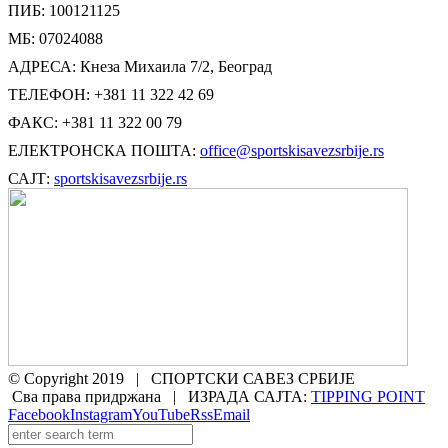
ПИБ: 100121125
МБ: 07024088
АДРЕСА: Кнеза Михаила 7/2, Београд
ТЕЛЕФОН: +381 11 322 42 69
ФАКС: +381 11 322 00 79
ЕЛЕКТРОНСКА ПОШТА:
office@sportskisavezsrbije.rs
САЈТ:
sportskisavezsrbije.rs
© Copyright 2019 | СПОРТСКИ САВЕЗ СРБИЈЕ
Сва права придржана | ИЗРАДА САЈТА:
TIPPING POINT
Facebook
Instagram
YouTube
Rss
Email