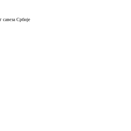
 савеза Србије