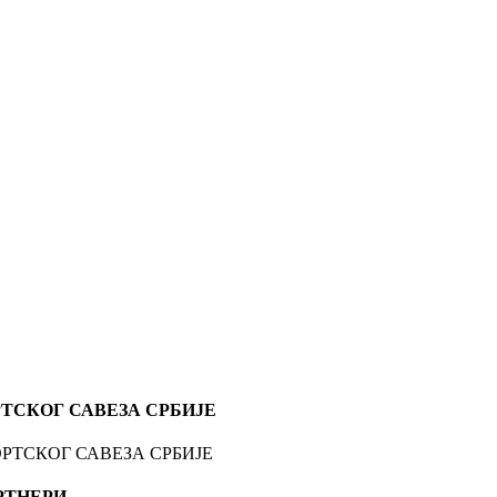
ТСКОГ САВЕЗА СРБИЈЕ
РТНЕРИ