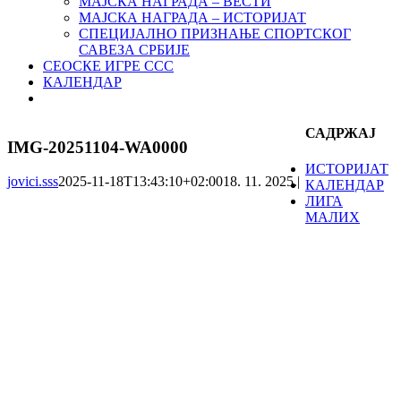
МАЈСКА НАГРАДА – ВЕСТИ
МАЈСКА НАГРАДА – ИСТОРИЈАТ
СПЕЦИЈАЛНО ПРИЗНАЊЕ СПОРТСКОГ
САВЕЗА СРБИЈЕ
СЕОСКЕ ИГРЕ ССС
КАЛЕНДАР
САДРЖАЈ
IMG-20251104-WA0000
ИСТОРИЈАТ
jovici.sss
2025-11-18T13:43:10+02:00
18. 11. 2025.
|
КАЛЕНДАР
ЛИГА
МАЛИХ