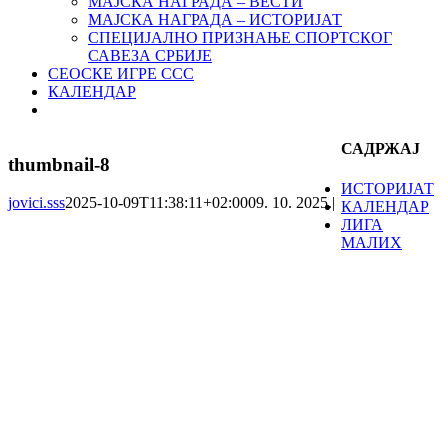
МАЈСКА НАГРАДА – ВЕСТИ
МАЈСКА НАГРАДА – ИСТОРИЈАТ
СПЕЦИЈАЛНО ПРИЗНАЊЕ СПОРТСКОГ
САВЕЗА СРБИЈЕ
СЕОСКЕ ИГРЕ ССС
КАЛЕНДАР
САДРЖАЈ
thumbnail-8
ИСТОРИЈАТ
jovici.sss
2025-10-09T11:38:11+02:00
09. 10. 2025.
|
КАЛЕНДАР
ЛИГА
МАЛИХ