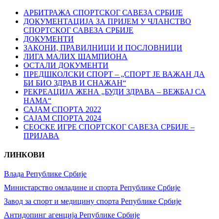
АРБИТРАЖА СПОРТСКОГ САВЕЗА СРБИЈЕ
ДОКУМЕНТАЦИЈА ЗА ПРИЈЕМ У ЧЛАНСТВО
СПОРТСКОГ САВЕЗА СРБИЈЕ
ДОКУМЕНТИ
ЗАКОНИ, ПРАВИЛНИЦИ И ПОСЛОВНИЦИ
ЛИГА МАЛИХ ШАМПИОНА
ОСТАЛИ ДОКУМЕНТИ
ПРЕДШКОЛСКИ СПОРТ – „СПОРТ ЈЕ ВАЖАН ДА
БИ БИО ЗДРАВ И СНАЖАН“
РЕКРЕАЦИЈА ЖЕНА „БУДИ ЗДРАВА – ВЕЖБАЈ СА
НАМА“
САЈАМ СПОРТА 2022
САЈАМ СПОРТА 2024
СЕОСКЕ ИГРЕ СПОРТСКОГ САВЕЗА СРБИЈЕ –
ПРИЈАВА
ЛИНКОВИ
Влада Републике Србије
Министарство омладине и спорта Републике Србије
Завод за спорт и медицину спорта Републике Србије
Антидопинг агенција Републике Србије