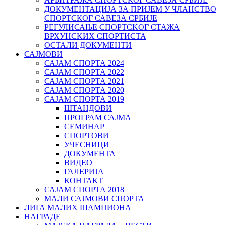
ДОКУМЕНТАЦИЈА ЗА ПРИЈЕМ У ЧЛАНСТВО
СПОРТСКОГ САВЕЗА СРБИЈЕ
РЕГУЛИСАЊЕ СПОРТСKОГ СТАЖА
ВРХУНСKИХ СПОРТИСТА
ОСТАЛИ ДОКУМЕНТИ
САЈМОВИ
САЈАМ СПОРТА 2024
САЈАМ СПОРТА 2022
САЈАМ СПОРТА 2021
САЈАМ СПОРТА 2020
САЈАМ СПОРТА 2019
ШТАНДОВИ
ПРОГРАМ САЈМА
СЕМИНАР
СПОРТОВИ
УЧЕСНИЦИ
ДОКУМЕНТА
ВИДЕО
ГАЛЕРИЈА
КОНТАКТ
САЈАМ СПОРТА 2018
МАЛИ САЈМОВИ СПОРТА
ЛИГА МАЛИХ ШАМПИОНА
НАГРАДЕ