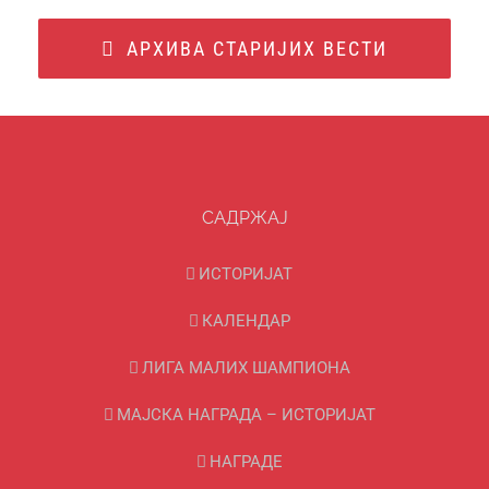
АРХИВА СТАРИЈИХ ВЕСТИ
САДРЖАЈ
ИСТОРИЈАТ
КАЛЕНДАР
ЛИГА МАЛИХ ШАМПИОНА
МАЈСКА НАГРАДА – ИСТОРИЈАТ
НАГРАДЕ