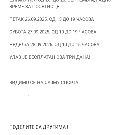
ЦИГАНЛИЈИ ОД 26. ДО 28. СЕПТЕМБРА, РАДНО
ВРЕМЕ ЗА ПОСЕТИОЦЕ:
ПЕТАК 26.09.2025. ОД 15 ДО 19 ЧАСОВА
СУБОТА 27.09.2025. ОД 10 ДО 19 ЧАСОВА
НЕДЕЉА 28.09.2025. ОД 10 ДО 15 ЧАСОВА
УЛАЗ ЈЕ БЕСПЛАТАН СВА ТРИ ДАНА!
ВИДИМО СЕ НА САЈМУ СПОРТА!
ПОДЕЛИТЕ СА ДРУГИМА !