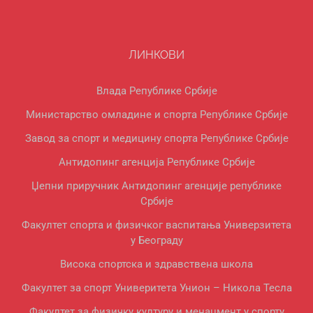
ЛИНКОВИ
Влада Републике Србије
Министарство омладине и спорта Републике Србије
Завод за спорт и медицину спорта Републике Србије
Антидопинг агенција Републике Србије
Џепни приручник Антидопинг агенције републике
Србије
Факултет спорта и физичког васпитања Универзитета
у Београду
Висока спортска и здравствена школа
Факултет за спорт Универитета Унион – Никола Тесла
Факултет за физичку културу и менаџмент у спорту