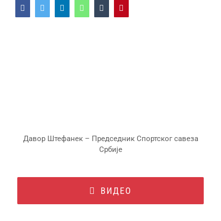
Facebook
Twitter
LinkedIn
WhatsApp
Tumblr
Pinterest
Давор Штефанек – Председник Спортског савеза
Србије
ВИДЕО