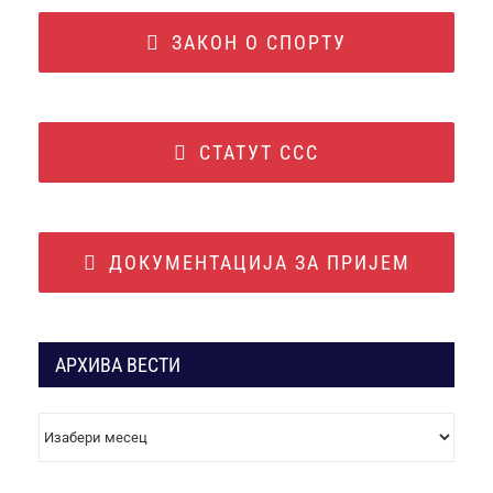
ЗАКОН О СПОРТУ
СТАТУТ ССС
ДОКУМЕНТАЦИЈА ЗА ПРИЈЕМ
АРХИВА ВЕСТИ
АРХИВА
ВЕСТИ