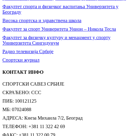
Факултет спорта и физичког васпитања Универзитета у
Београду
Висока спортска и здравствена школа
Факултет за спорт Универитета Унион – Никола Тесла
Факултет за физичку културу и менаџмент у спорту
Универзитета Сингидунум
Радио телевизија Србије
Спортски журнал
КОНТАКТ ИНФО
СПОРТСКИ САВЕЗ СРБИЈЕ
СКРАЋЕНО: ССС
ПИБ: 100121125
МБ: 07024088
АДРЕСА: Кнеза Михаила 7/2, Београд
ТЕЛЕФОН: +381 11 322 42 69
ФАКС: +381 11 322 00 79