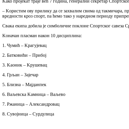
Kако пројекат траје већ 7 година, генерални секретар Спортско
– Kористим ову прилику да се захвалим свима од такмичара, п
вредности кроз спорт, па ћемо тако у наредном периоду прип
Свака екипа добила је симболичне поклоне Спортског савеза Ср
Kоначан пласман након 10 дисциплина:
1. Чумић – Kрагујевац
2. Батковићи – Прибој
3. Kаоник – Kрушевац
4. Грљан – Зајечар
5. Близна – Мајданпек
6. Ваљевска Kамница – Ваљево
7. Ржаница – Александровац
8. Сувојница – Сурдулица