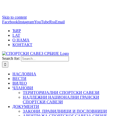
1 win online
Skip to content
https://pin-up-bets.kz/
https://rupinup.com/
https://pinup-oyun.com/
mostbet
Facebook
Instagram
YouTube
Rss
Email
ЋИР
LAT
О НАМА
КОНТАКТ
Search for:
НАСЛОВНА
ВЕСТИ
ВИДЕО
ЧЛАНОВИ
ТЕРИТОРИЈАЛНИ СПОРТСКИ САВЕЗИ
НАДЛЕЖНИ НАЦИОНАЛНИ ГРАНСКИ
СПОРТСКИ САВЕЗИ
ДОКУМЕНТИ
ЗАКОНИ, ПРАВИЛНИЦИ И ПОСЛОВНИЦИ
АРБИТРАЖА СПОРТСКОГ САВЕЗА СРБИЈЕ