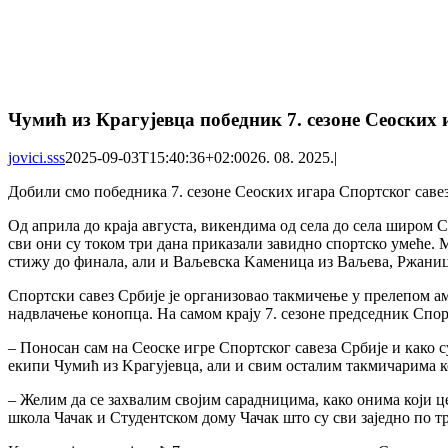
Чумић из Крагујевца победник 7. сезоне Сеоских
jovici.sss
2025-09-03T15:40:36+02:00
26. 08. 2025.
|
Добили смо победника 7. сезоне Сеоских игара Спортског савез
Од априла до краја августа, викендима од села до села широм 
сви они су током три дана приказали завидно спортско умеће. М
стижу до финала, али и Ваљевска Kаменица из Ваљева, Ржаница
Спортски савез Србије је организовао такмичење у прелепом ам
надвлачење конопца. На самом крају 7. сезоне председник Спор
– Поносан сам на Сеоске игре Спортског савеза Србије и како 
екипи Чумић из Kрагујевца, али и свим осталим такмичарима кој
– Желим да се захвалим својим сарадницима, како онима који це
школа Чачак и Студентском дому Чачак што су сви заједно по