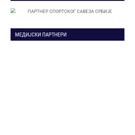
МЕДИЈСКИ ПАРТНЕРИ