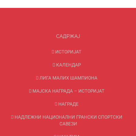
САДРЖАЈ
ИСТОРИЈАТ
КАЛЕНДАР
ЛИГА МАЛИХ ШАМПИОНА
МАЈСКА НАГРАДА – ИСТОРИЈАТ
НАГРАДЕ
НАДЛЕЖНИ НАЦИОНАЛНИ ГРАНСКИ СПОРТСКИ
САВЕЗИ