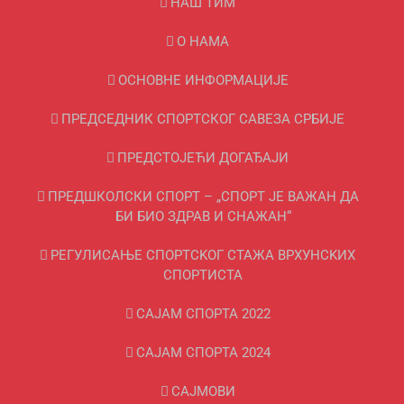
НАШ ТИМ
О НАМА
ОСНОВНЕ ИНФОРМАЦИЈЕ
ПРЕДСЕДНИК СПОРТСКОГ САВЕЗА СРБИЈЕ
ПРЕДСТОЈЕЋИ ДОГАЂАЈИ
ПРЕДШКОЛСКИ СПОРТ – „СПОРТ ЈЕ ВАЖАН ДА
БИ БИО ЗДРАВ И СНАЖАН“
РЕГУЛИСАЊЕ СПОРТСKОГ СТАЖА ВРХУНСKИХ
СПОРТИСТА
САЈАМ СПОРТА 2022
САЈАМ СПОРТА 2024
САЈМОВИ