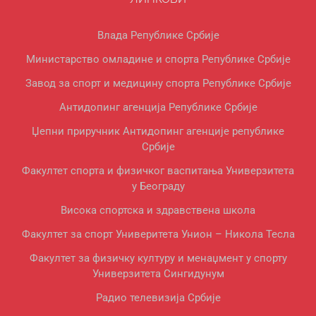
Влада Републике Србије
Министарство омладине и спорта Републике Србије
Завод за спорт и медицину спорта Републике Србије
Антидопинг агенција Републике Србије
Џепни приручник Антидопинг агенције републике
Србије
Факултет спорта и физичког васпитања Универзитета
у Београду
Висока спортска и здравствена школа
Факултет за спорт Универитета Унион – Никола Тесла
Факултет за физичку културу и менаџмент у спорту
Универзитета Сингидунум
Радио телевизија Србије